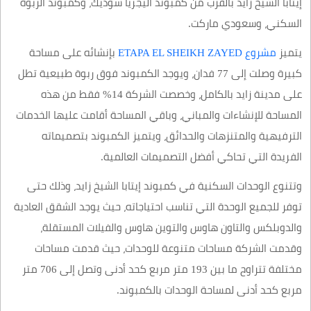
إيتابا الشيخ زايد بالقرب من كمبوند اليجريا سوديك، وكمبوند الربوة
السكني، وسعودي ماركت.
يتميز
مشروع ETAPA EL SHEIKH ZAYED
بإنشائه على مساحة
كبيرة وصلت إلى 77 فدان، ويوجد الكمبوند فوق ربوة طبيعية تطل
على مدينة زايد بالكامل، وخصصت الشركة 14% فقط من هذه
المساحة للإنشاءات والمباني، وباقي المساحة أقامت عليها الخدمات
الترفيهية والمتنزهات والحدائق، ويتميز الكمبوند بتصميماته
الفريدة التي تحاكي أفضل التصميمات العالمية.
وتتنوع الوحدات السكنية في كمبوند إيتابا الشيخ زايد، وذلك حتى
توفر للجميع الوحدة التي تناسب احتياجاته، حيث يوجد الشقق العادية
والدوبلكس والتاون هاوس والتوين هاوس والفيلات المستقلة،
وقدمت الشركة مساحات متنوعة للوحدات، حيث قدمت مساحات
مختلفة تتراوح ما بين 193 متر مربع كحد أدنى وتصل إلى 706 متر
مربع كحد أدنى لمساحة الوحدات بالكمبوند.