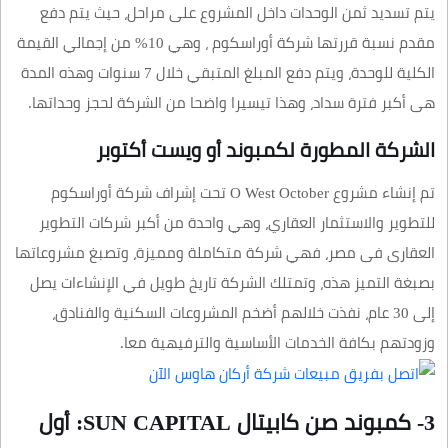
يتم تسديد ثمن الوحدات داخل المشروع على مراحل، حيث يتم دفع
مقدم نسبة قررتها شركة أوراسكوم ، وهي 10% من إجمالي القيمة
الكلية للوحدة، ويتم دفع المبلغ المتبقي خلال 7 سنوات وهذه المدة
هى أكبر فترة سداد، وهذا تيسيرا واضحا من الشركة لحجز وحداتها.
الشركة المطورة لكمبوند أو ويست أكتوبر
تم إنشاء مشروع O West October تحت إشراف شركة أوراسكوم
للتطوير والاستثمار العقاري، وهي واحدة من أكبر شركات التطوير
العقارى فى مصر، فهي شركة متكاملة ومميزة، وتصبغ مشروعاتها
بصبغة التميز هذه، وتمتلك الشركة تاريخ طويل في الإنشاءات يصل
إلى 30 عام، نفذت خلالهم أضخم المشروعات السكنية والفنادق،
وزودتهم بكافة الخدمات الأساسية والترفيهية معا.
3- كمبوند صن كابيتال SUN CAPITAL: أول