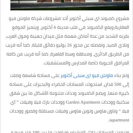
مشروع كمبوند اي سيتي أكتوبر أحد مشروعات شركة ماونتن فيو
العقارية،ويقع الكمبوند في قلب مدينة 6 أكتوبر، ويتميز الموقع
بقربه الشديد من عدة أماكن مهمة مثل ميدان جهينة ومول العرب،
ونادي الصيد، وتفصله عن محور 26 يوليو دقائق قليلة، كما أنه قريب
من الطريق الدائري، ومنطقة وسط القاهرة، كما أنه قريب من كافة
المرافق الحيوية خاصة المدارس والمستشفيات.
وتم بناء
ماونتن فيو اى سيتى أكتوبر
على مساحة شاسعة وصلت
إلى 500 فدان، استحوذت المساحات الخضراء والبحيرات على مساحة
كبيرة منها، ويضم الكمبوند وحدات متنوعة الأشكال ما بين شقق
سكنية ووحدات Garden Apartment ووحدات بارك فيلا وفيلات ” آي
فيلا “ وتاون هاوس وتوين هاوس وفيلات مستقلة وقصور ووحدات
iapartment.
وتنوعت المساحات داخل المشروع وتراوحت ما بين 100 متر مربع و