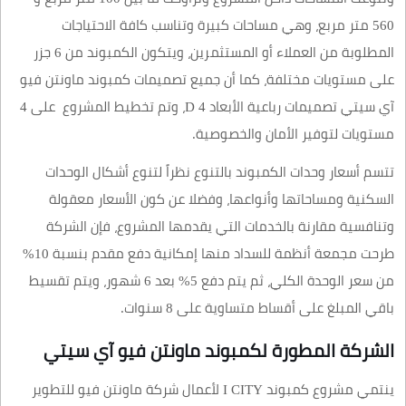
560 متر مربع، وهي مساحات كبيرة وتناسب كافة الاحتياجات
المطلوبة من العملاء أو المستثمرين، ويتكون الكمبوند من 6 جزر
على مستويات مختلفة، كما أن جميع تصميمات كمبوند ماونتن فيو
آي سيتي تصميمات رباعية الأبعاد 4 D، وتم تخطيط المشروع على 4
مستويات لتوفير الأمان والخصوصية.
تتسم أسعار وحدات الكمبوند بالتنوع نظراً لتنوع أشكال الوحدات
السكنية ومساحاتها وأنواعها، وفضلا عن كون الأسعار معقولة
وتنافسية مقارنة بالخدمات التي يقدمها المشروع، فإن الشركة
طرحت مجمعة أنظمة للسداد منها إمكانية دفع مقدم بنسبة 10%
من سعر الوحدة الكلي، ثم يتم دفع 5% بعد 6 شهور، ويتم تقسيط
باقي المبلغ على أقساط متساوية على 8 سنوات.
الشركة المطورة لكمبوند ماونتن فيو آي سيتي
ينتمي مشروع كمبوند I CITY لأعمال شركة ماونتن فيو للتطوير