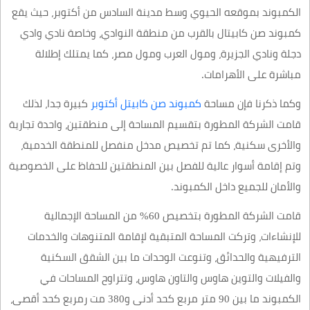
الكمبوند بموقعه الحيوي وسط مدينة السادس من أكتوبر، حيث يقع
كمبوند صن كابيتال بالقرب من منطقة النوادي، وخاصة نادي وادي
دجلة ونادي الجزيرة، ومول العرب ومول مصر، كما يمتلك إطلالة
مباشرة على الأهرامات.
وكما ذكرنا فإن مساحة
كمبوند صن كابيتل أكتوبر
كبيرة جدا، لذلك
قامت الشركة المطورة بتقسيم المساحة إلى منطقتين، واحدة تجارية
والأخرى سكنية، كما تم تخصيص مدخل منفصل للمنطقة الخدمية،
وتم إقامة أسوار عالية للفصل بين المنطقتين للحفاظ على الخصوصية
والأمان للجميع داخل الكمبوند.
قامت الشركة المطورة بتخصيص 60% من المساحة الإجمالية
للإنشاءات، وتركت المساحة المتبقية لإقامة المتنوهات والخدمات
الترفيهية والحدائق، وتنوعت الوحدات ما بين الشقق السكنية
والفيلات والتوين هاوس والتاون هاوس، وتتراوح المساحات في
الكمبوند ما بين 90 متر مربع كحد أدنى و380 مت رمربع كحد أقصى،