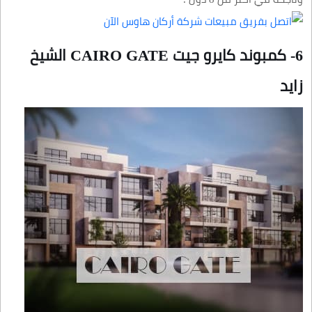
6- كمبوند كايرو جيت CAIRO GATE الشيخ
زايد