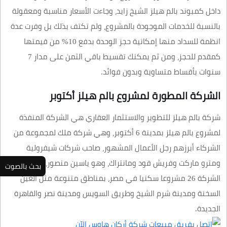
داخل كمبوند بالم هيلز الشيخ زايد، وجاءت الأسعار مناسبة ومعقولة
بالنسبة للخدمات الموجودة بالمشروع، ولم تكتف بذلك بل وفرت عدة
انظمة للسداد منها إمكانية حجز الوحدة بدفع 10% من قيمتها
كمقدم للحجز، ومن ثم يمكنك تقسيط باقي الثمن على مدار 7
سنوات بأقساط متساوية وبدون فوائد.
الشركة المطورة لمشروع بالم هيلز أكتوبر
شركة بالم هيلز للتطوير والاستثمار العقاري هي الشركة المنفذة
لمشروع بالم هيلز بمدينة 6 أكتوبر، وهي شركة ملك لمجموعة من
الشركاء أبرزهم رجل الأعمال المشهور، صاحب شركات شيفرولية
ومترو ماركت وفريش فود ومانتراك، وهو ياسين منصور، وتمتلك
بحث بالصوت
الشركة 26 مشروعا سكنيا في مصر، بمناطق متنوعة مثل العين
السخنة ومدينة شرم الشيخ وطريق السويس ومدينة نصر والقاهرة
الجديدة.