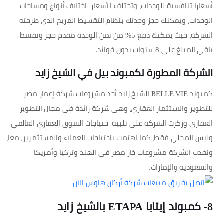
أسعارا تنافسية للوحدات، وتختلف الأسعار باختلاف أنواع ومساحات
الوحدات، ويمكنك حجز وحدتك بنظام التقسيط المريح الذي طرحته
الشركة، حيث يمكنك دفع 5% من ثمن الوحدة مقدم حجز وتقسط
باقي المبلغ على 8 سنوات بدون فوائد.
الشركة المطورة لكمبوند بيل في الشيخ زايد
كمبوند BELLE VIE الشيخ زايد أحد مشروعات شركة إعمار مصر
للتطوير والاستثمار العقاري، وهي شركة رائدة في مجال التطوير
العقاري وركزت الشركة على تلبية احتياجات السوق العقاري العالمي
وليس المحلي فقط، كما اهتمت باحتياجات العملاء والمستثمرين معا،
ونفذت الشركة مشروعات خار مصر في الهند وتركيا وأمريكا
والسعودية والإمارات.
8- كمبوند إيتابا ETAPA بالشيخ زايد