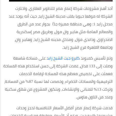
أحد أهم مشروعات شركة إعمار مصر للتطوير العقاري، واختارت
الشركة له موقعا حيويا بقلب مدينة الشيخ زايد، حيث أنه يوجد عند
مدخل زايد 1؛ وهي منطقة مميزة جدًا بجوار عدد من الطرق
والمعالم الهامة مثل هايبر وان مول، وطريق مصر إسكندرية
الصحراوي، وداندي مول، ومدخل مدينه الشيخ زايد، وهايبر وان،
وجامعة القاهرة فرع الشيخ زايد.
وتم تأسيس كمبوند
كايرو جيت الشيخ زايد
على مساحة شاسعة
وصلت إلى 133 فدان، عمدت الشركة إلى حسن استخدام هذه المساحة
فعملت على تخصيص معظم هذه المساحة لإقامة الخدمات
الترفيهية والمساحات الخضراء، وخصصت لها نسبة 87% من المساحة،
وتركت 13% للمباني والإنشاءات، ويتكون المشروع من شقق سكنية
وعدد من التاون هاوس.
قدمت شركة إعمار مصر أفضل الأسعار التنافسية لحجز وحدات
مشروعها كايرو جيت، ورغم أن الأسعار معقولة ومناسبة للخدمات