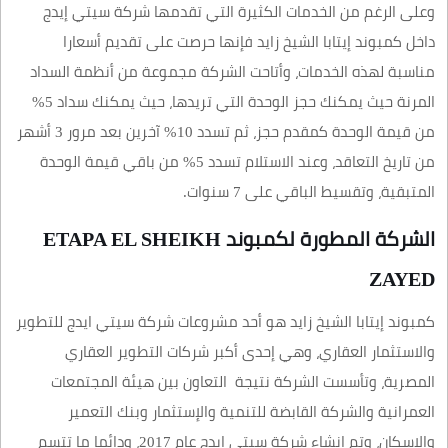
وعلى الرغم من الخدمات الكثيرة التي تقدمها شركة سيتي إيدج
داخل كمبوند إيتابا الشيخ زايد فإنها حرصت على تقديم أسعارا
مناسبة لهذه الخدمات، وأتاحت الشركة مجموعة من أنظمة السداد
المرنة حيث يمكنك حجز الوحدة التي تريدها، حيث يمكنك سداد 5%
من قيمة الوحدة كمقدم حجز، ثم تسدد 10% آخرين بعد مرور 3 أشهر
من تاريخ التعاقد، وعند الاستلام تسدد 5% من باقي قيمة الوحدة
المتبقية، وتقسيط الباقي على 7 سنوات.
الشركة المطورة لكمبوند ETAPA EL SHEIKH
ZAYED
كمبوند إيتابا الشيخ زايد هو أحد مشروعات شركة سيتي ايدج للتطوير
والاستثمار العقاري، وهي إحدى أكبر شركات التطوير العقاري
المصرية، وتأسست الشركة نتيجة التعاون بين هيئة المجتمعات
العمرانية والشركة القابضة للتنمية والإستثمار وبنك التعمير
والإسكان، وتم إنشاء شركة سيتي إيدج عام 2017، ودائما ما تتسم