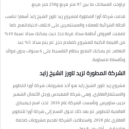
تراوحت المساحات ما بين 97 متر مربع و250 متر مربع.
قدمت شركة أورا المطورة لمشروع زيد تاورز الشيخ زايد أسعارا تناسب
الحالة الشرائية للعملاء والمستثمرين على اختلاف احتياجاتهم، كما
تضمنت العروض أنظمة سداد مرنة جدا، حيث يمكنك سداد نسبة 10%
من القيمة الكلية للمشروع كمقدم حجز، ثم يتم سداد 5% عند
التعاقد، ثم يمكنك التمتع بنظام التقسيط على 6 سنوات بدون فوائد
وبأقساط متساوية.
الشركة المطورة لزيد تاورز الشيخ زايد
مشروع زيد تاورز الشيخ زايد هو أحد مشروعات شركة أورا للتطوير
والاستثمارالعقاري، وهي شركة المهندس ورجل الأعمال الشهير
نجيب ساويرس، وتأسست الشركة عام 2016 تحت اسم جيميناي
العالمية للتطوير، ثم بعد ذلك تحول الاسم إلى شركة أورا للتطوير
العقاري عام 2018، واستطاعت الشركة تقديم مشروعات ضخمة
وناجحة في أكثر من 8 دول .