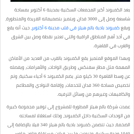
يعد الكمبوند أكبر المجمعات السكنية بمدينة 6 أكتوبر بمساحة
شاسعة وصل إلى 3000 فدان، ويتميز بتصميماته الفريدة والمتطورة،
ويقع
كمبوند بادية بالم هيلز في قلب مدينة 6 أكتوبر
، حيث أنه يقع
في أحد أهم المناطق الراقية والتي تعتبر نقطة وصل بين الشرق
والغرب في القاهرة.
وبهذا الموقع المتميز يقع الكمبوند بالقرب من العديد من الأماكن
المهمة مثل مطار سفنكس، وطريق الواحات، والأهرامات، ويفصله
عن وسط القاهرة 30 كيلو متر، يضم الكمبوند 6 أحياء سكنية، وتم
تخصيص مساحة 360 فدان للخدمات، وإقامة النوادي والمطاعم
والكافيهات وغيرهم من وسائل الترفيه.
عمدت شركة بالم هيلز المطورة للمشروع إلى توفير مجموعة كبيرة
من الوحدات السكنية داخل الكمبوند، وذلك استغلالا لمساحته
الضخمة، حيث تتضمن كمبوند بادية بالم هيلز 340 فيلا بالإضافة إلى
1040 وحدة سكنية، وتنوعت ما بين فيلات مستقلة وتاون هاوس