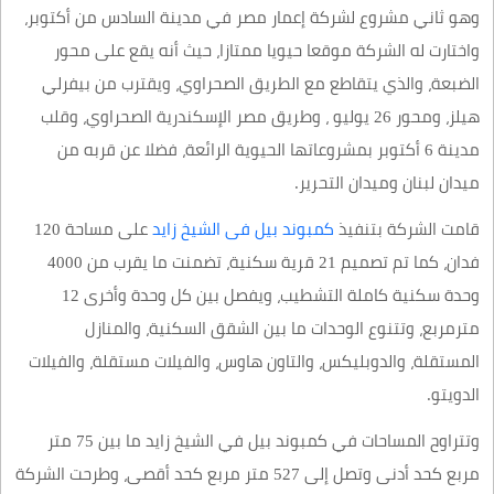
وهو ثاني مشروع لشركة إعمار مصر في مدينة السادس من أكتوبر،
واختارت له الشركة موقعا حيويا ممتازا، حيث أنه يقع على محور
الضبعة، والذي يتقاطع مع الطريق الصحراوي، ويقترب من بيفرلي
هيلز، ومحور 26 يوليو ، وطريق مصر الإسكندرية الصحراوي، وقلب
مدينة 6 أكتوبر بمشروعاتها الحيوية الرائعة، فضلا عن قربه من
ميدان لبنان وميدان التحرير.
قامت الشركة بتنفيذ
كمبوند بيل فى الشيخ زايد
على مساحة 120
فدان، كما تم تصميم 21 قرية سكنية، تضمنت ما يقرب من 4000
وحدة سكنية كاملة التشطيب، ويفصل بين كل وحدة وأخرى 12
مترمربع، وتتنوع الوحدات ما بين الشقق السكنية، والمنازل
المستقلة، والدوبليكس، والتاون هاوس، والفيلات مستقلة، والفيلات
الدويتو.
وتتراوح المساحات في كمبوند بيل في الشيخ زايد ما بين 75 متر
مربع كحد أدنى وتصل إلى 527 متر مربع كحد أقصى، وطرحت الشركة