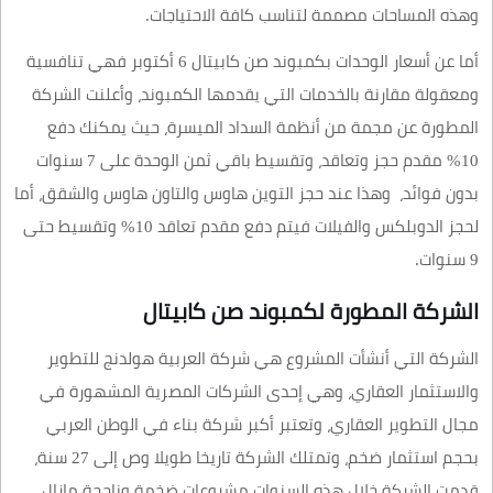
وهذه المساحات مصممة لتناسب كافة الاحتياجات.
أما عن أسعار الوحدات بكمبوند صن كابيتال 6 أكتوبر فهي تنافسية
ومعقولة مقارنة بالخدمات التي يقدمها الكمبوند، وأعلنت الشركة
المطورة عن مجمة من أنظمة السداد الميسرة، حيث يمكنك دفع
10% مقدم حجز وتعاقد، وتقسيط باقي ثمن الوحدة على 7 سنوات
بدون فوائد، وهذا عند حجز التوين هاوس والتاون هاوس والشقق، أما
لحجز الدوبلكس والفيلات فيتم دفع مقدم تعاقد 10% وتقسيط حتى
9 سنوات.
الشركة المطورة لكمبوند صن كابيتال
الشركة التي أنشأت المشروع هي شركة العربية هولدنج للتطوير
والاستثمار العقاري، وهي إحدى الشركات المصرية المشهورة في
مجال التطوير العقاري، وتعتبر أكبر شركة بناء في الوطن العربي
بحجم استثمار ضخم، وتمتلك الشركة تاريخا طويلا وص إلى 27 سنة،
قدمت الشركة خلال هذه السنوات مشروعات ضخمة وناجحة مازال