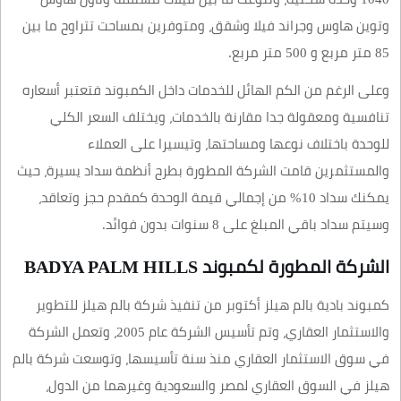
وتوين هاوس وجراند فيلا وشقق، ومتوفرين بمساحت تتراوح ما بين
85 متر مربع و 500 متر مربع.
وعلى الرغم من الكم الهائل للخدمات داخل الكمبوند فتعتبر أسعاره
تنافسية ومعقولة جدا مقارنة بالخدمات، ويختلف السعر الكلي
للوحدة باختلاف نوعها ومساحتها، وتيسيرا على العملاء
والمستثمرين قامت الشركة المطورة بطرح أنظمة سداد يسيرة، حيث
يمكنك سداد 10% من إجمالي قيمة الوحدة كمقدم حجز وتعاقد،
وسيتم سداد باقي المبلغ على 8 سنوات بدون فوائد.
الشركة المطورة لكمبوند BADYA PALM HILLS
كمبوند بادية بالم هيلز أكتوبر من تنفيذ شركة بالم هيلز للتطوير
والاستثمار العقاري، وتم تأسيس الشركة عام 2005، وتعمل الشركة
في سوق الاستثمار العقاري منذ سنة تأسيسها، وتوسعت شركة بالم
هيلز في السوق العقاري لمصر والسعودية وغيرهما من الدول،