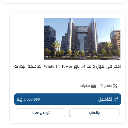
احجز في مول وايت 14 تاور White 14 Tower العاصمة الإدارية
مقدم %
سنوات
تفاصيل
3,000,000 ج.م
واتساب
تواصل معنا