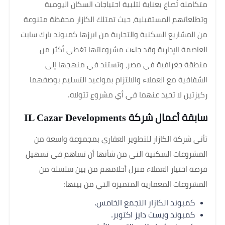
متكاملة تُصاغ بعناية لتلبية احتياجات السكان اليومية
وتطلعاتهم المستقبلية، حيث تمتلك الكازار محفظة متنوعة
من المشاريع السكنية والتجارية من ابرزها كمبوند بارك سايت
العاصمة الإدارية وقد جاءت مشروعاتها تغطي أكثر من
منطقة جغرافية في مصر، وتستند في منهجها إلى
الشفافية مع العملاء والالتزام بمواعيد التسليم بوصفهما
ركيزتين لا تحيد عنهما في أي مشروع تتولاه.
سابقة أعمال شركة IL Cazar Developments
تأتي شركة الكازار للتطوير العقاري بمجموعة واسعة من
المشروعات السكنية التي من شأنها أن تساهم في تسهيل
فرصة اختيار العملاء منزل أحلامهم من بين سلسلة من
المشروعات المعمارية المتميزة التي من بينها:
كمبوند الكازار التجمع الخامس.
كمبوند ويست دايز اكتوبر.