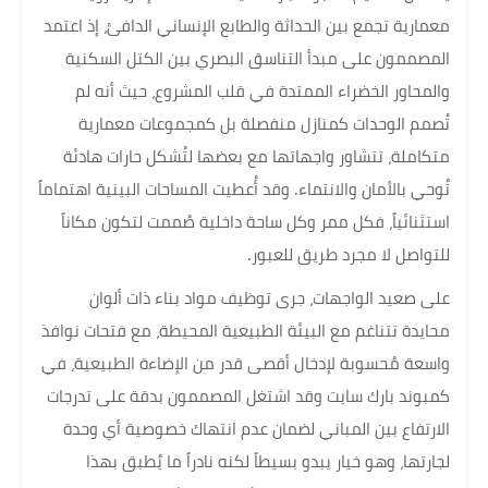
معمارية تجمع بين الحداثة والطابع الإنساني الدافئ، إذ اعتمد
المصممون على مبدأ التناسق البصري بين الكتل السكنية
والمحاور الخضراء الممتدة في قلب المشروع، حيث أنه لم
تُصمم الوحدات كمنازل منفصلة بل كمجموعات معمارية
متكاملة، تتشاور واجهاتها مع بعضها لتُشكل حارات هادئة
تُوحي بالأمان والانتماء. وقد أُعطيت المساحات البينية اهتماماً
استثنائياً، فكل ممر وكل ساحة داخلية صُممت لتكون مكاناً
للتواصل لا مجرد طريق للعبور.
على صعيد الواجهات، جرى توظيف مواد بناء ذات ألوان
محايدة تتناغم مع البيئة الطبيعية المحيطة، مع فتحات نوافذ
واسعة مُحسوبة لإدخال أقصى قدر من الإضاءة الطبيعية، في
كمبوند بارك سايت وقد اشتغل المصممون بدقة على تدرجات
الارتفاع بين المباني لضمان عدم انتهاك خصوصية أي وحدة
لجارتها، وهو خيار يبدو بسيطاً لكنه نادراً ما يُطبق بهذا