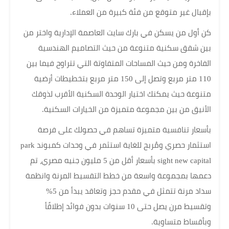
بإقبال غير متوقع من فئة كبيرة من العملاء.
كن أول من يسكن في بارك سايت العاصمة الإدارية واختر من
بين شقق سكنية متنوعة من حيث التصاميم الهندسية
الفاخرة ومن حيث المساحات المتفاوتة التي تتراوح فيما بين
110 متر مربع وتصل إلى 150 متر مربع بتخطيطات أرضية
متنوعة حيث يمكنك اختيار الوحدة السكنية الأقرب لذوقك
الأنيق من بين مجموعة متميزة من الخيارات السكنية.
بأسعار تنافسية متميزة تساهم في حصولك على فرصة
استثمار حصري ومُربح للغاية استثمر في وحدات كمبوند park
sight new capital بأسعار أقل من 5 مليون جنيه مصري، تم
دعمها بمجموعة واسعة من خطط التقسيط المرنة وانظمة
سداد مرنة تتمثل في مقدم حجز وتعاقد يبدأ من 5%
وتقسيط مرن يصل حتى 10 سنوات بدون فوائد إطلاقًأ
وبأقساط متساوية.