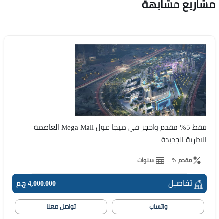
مشاريع مشابهة
فقط 5% مقدم واحجز في ميجا مول Mega Mall العاصمة
الادارية الجديدة
مقدم %
سنوات
تفاصيل
4,000,000 ج.م
واتساب
تواصل معنا