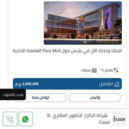
امتلك وحدتك الآن في باريس مول Paris Mall العاصمة الادارية
مقدم %
سنوات
تفاصيل
4,000,000 ج.م
بحث بالصوت
واتساب
تواصل معنا
شركة الكازار للتطوير العقاري IL
Cazar