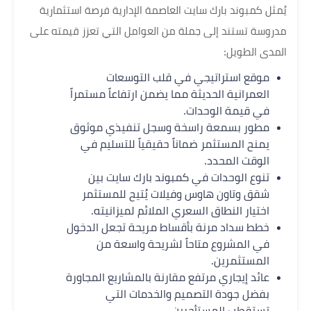
يُمثل كمبوند بارك سايت العاصمة الإدارية فرصة استثمارية
مدروسة تستند إلى جملة من العوامل التي تعزز قيمته على
المدى الطويل:
موقع استراتيجي في قلب التوسعات
العمرانية الحديثة مما يضمن ارتفاعاً مستمراً
في قيمة الوحدات.
مطور بسمعة راسخة وسجل تنفيذي موثوق
يمنح المستثمر ضماناً حقيقياً للتسليم في
الوقت المحدد.
تنوع الوحدات في كمبوند بارك سايت بين
شقق وتاون هاوس وفيلات يُتيح للمستثمر
اختيار النطاق السعري الملائم لميزانيته.
خطط سداد مرنة بأقساط مريحة تجعل الدخول
في المشروع متاحاً لشريحة واسعة من
المستثمرين.
عائد إيجاري مرتفع مقارنة بالمشاريع المجاورة
بفضل جودة التصميم والخدمات التي
تستقطب المستأجرين.