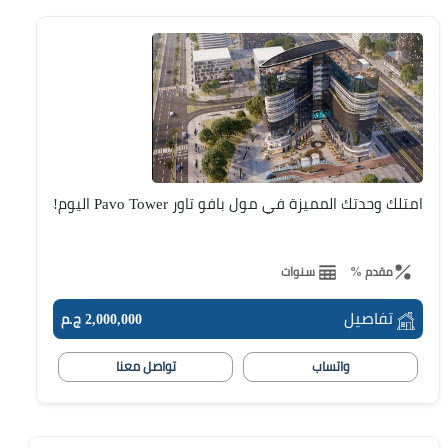
امتلك وحدتك المميزة في مول بافو تاور Pavo Tower اليوم!
مقدم %
سنوات
تفاصيل
2,000,000 ج.م
واتساب
تواصل معنا