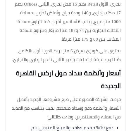
تجاري، الأول Retail يضم 15 محل تجاري، الثاني Offices يضم
17 مكتب إداري، و140 وحدة جراج، وأماكن تخزين بمساحة
1000 متر مربع، بجانب 6 أسانسير أفراد، كما تتراوح مساحة
المحلات التجارية بين 74 و187 مترًا مربعًا، وتتراوح مساحة
المكاتب بين 88 و 179 مترًا مربعًا.
يحتوي على كوبري بعرض 6 متر يربط الدور الأول بالكامل،
كما توجد غرفة اجتماعات بالدور الثاني تخدم الإداري والتجاري.
أسعار وأنظمة سداد مول اركس القاهرة
الجديدة
حرصت الشركة المطورة على طرح مشروعها الجديد بأفضل
الأسعار وأنظمة دفع وسداد متعددة، بحيث يتناسب مع العديد
من العملاء والمستثمرين، وجاءت كالتالي:
دفع 10% مقدم تعاقد والمبلغ المتبقي يتم