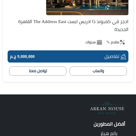
احجز في كمبوند ذا ادريس ايست The Address East القاهرة
الجديدة
مقدم %
سنوات
تفاصيل
9,000,000 ج.م
واتساب
تواصل معنا
أفضل المطورين
بالم هيلز