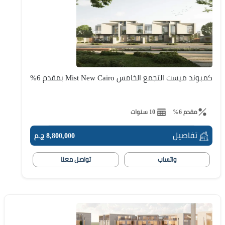
كمبوند ميست التجمع الخامس Mist New Cairo بمقدم 6%
مقدم 6%
10 سنوات
تفاصيل
8,800,000 ج.م
واتساب
تواصل معنا