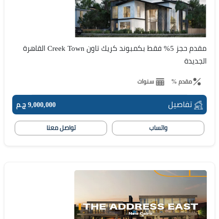
مقدم حجز 5% فقط بكمبوند كريك تاون Creek Town القاهرة
الجديدة
مقدم %
سنوات
تفاصيل
9,000,000 ج.م
واتساب
تواصل معنا