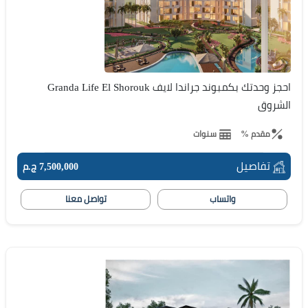
احجز وحدتك بكمبوند جراندا لايف Granda Life El Shorouk
الشروق
مقدم %
سنوات
تفاصيل
7,500,000 ج.م
واتساب
تواصل معنا