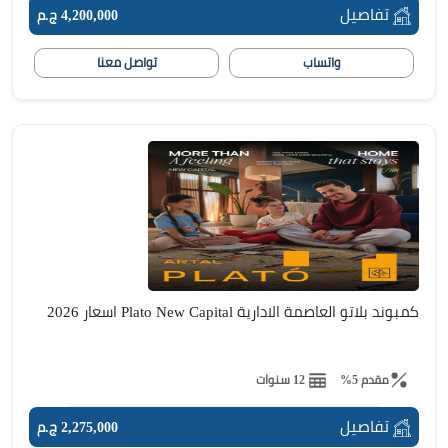
تفاصيل
4,200,000 ج.م
واتساب
تواصل معنا
كمبوند بلاتو العاصمة الادارية Plato New Capital اسعار 2026
مقدم 5%
12 سنوات
تفاصيل
2,275,000 ج.م