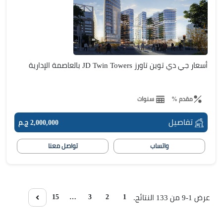
أسعار جي دي توين تاورز JD Twin Towers بالعاصمة الإدارية
مقدم %
سنوات
تفاصيل
2,000,000 ج.م
واتساب
تواصل معنا
15
…
3
2
1
عرض 1-9 من 133 النتائج.