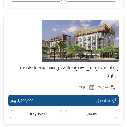
وحدات متميزة في كمبوند بارك لين Park Lane بالعاصمة
الإدارية
مقدم %
سنوات
تفاصيل
5,200,000 ج.م
واتساب
تواصل معنا