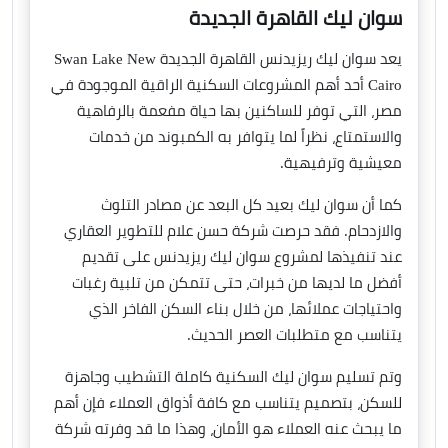
سوان ليك القاهرة الجديدة
يعد سوان ليك ريزيدنس القاهرة الجديدة Swan Lake New
Cairo أحد أهم المشروعات السكنية الراقية الموجودة في
مصر، التي توفر للساكنين بها حياة مفعمة بالرفاهية
والاستمتاع، نظراً لما يتوافر به الكمبوند من خدمات
معيشية وترفيهية.
كما أن سوان ليك بعيد كل البعد عن مصادر التلوث
والازدحام. فقد حرصت شركة حسن علام للتطوير العقاري
عند تنفيذها لمشروع سوان ليك ريزيدنس على تقديم
أفضل ما لديها من خبرات، حتى تتمكن من تلبية رغبات
واحتياجات عملائها، من خلال بناء السكن الفاخر الذي
يتناسب مع متطلبات العصر الحديث.
وتم تسليم سوان ليك السكنية كاملة التشطيب وجاهزة
للسكن، بتصميم يتناسب مع كافة أذواق العملاء فإن أهم
ما يبحث عنه العملاء هو الأمان، وهذا ما قد وفرته شركة