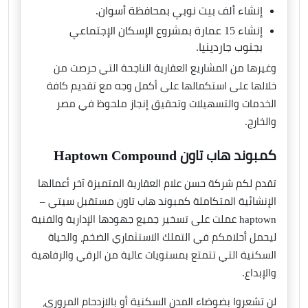
إنشاء ألف بيت نوبي بمحافظة أسوان.
إنشاء 15 عمارة بمشروع الإسكان الإجتماعي
بجنوب جاردينيا.
وغيرها من المشاريع العقارية الناجحة التي حرصت من
خلالها على استكمالها على أكمل وجه مع تقديم كافة
الخدمات والتسهيلات وتحقيق إنجاز ملحوظ في مصر
والخارج.
كمبوند هاب تاون Haptown Compound
تقدم لكم شركة حسن علام العقارية المتميزة آخر أعمالها
الإنشائية المتكاملة كمبوند هاب تاون مستقبل سيتي –
haptown عملت على تسخير جميع جهودها الإدارية والفنية
ليحمل أحلامكم في التملك الاستثماري الضخم، والحياة
السكنية التي تتمتع بمستويات عالية من الرقي والرفاهية
والإبداع.
لن تشعروا بضوضاء المدن السكنية أو بالازدحام المروري،