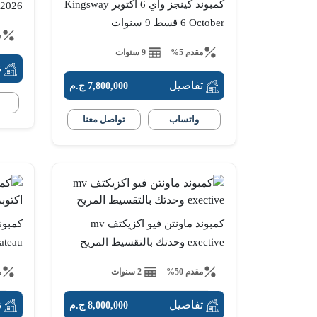
كمبوند كينجز واي 6 أكتوبر Kingsway
 2026
6 October قسط 9 سنوات
م
مقدم 5%
9 سنوات
ت
تفاصيل
7,800,000 ج.م
واتساب
تواصل معنا
كمبوند ماونتن فيو اكزيكتف mv
كمبوند
exective وحدتك بالتقسيط المريح
za Plateau
مقدم 50%
2 سنوات
م
تفاصيل
ت
8,000,000 ج.م