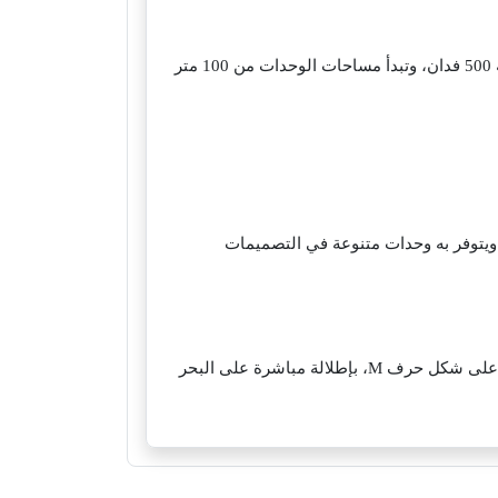
من أفضل كمبوندات أكتوبر، ويوجد على مقربة من ميدان جهيتة الشهير، وتبلغ مساحته 500 فدان، وتبدأ مساحات الوحدات من 100 متر
على طريق الزعفرانة، ويمتد على مسافة كبيرة تبلغ 354000 متر مربع، ويتوفر به وحدات متنوعة في التصميمات
تأكيدا لنجاح المنتجع الأول في العين السخنة، ويمتد على مساحة تبلغ 33 فدان، وتم تصميم المنتجع على شكل حرف M، بإطلالة مباشرة على البحر