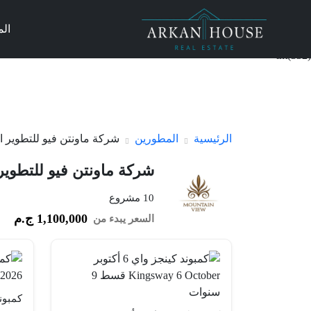
ال
int(332)
الرئيسية
المطورين
شركة ماونتن فيو للتطوير العقاري iew
شركة ماونتن فيو للتطوير العقاري w
10 مشروع
1,100,000 ج.م
السعر يبدء من
كمبون