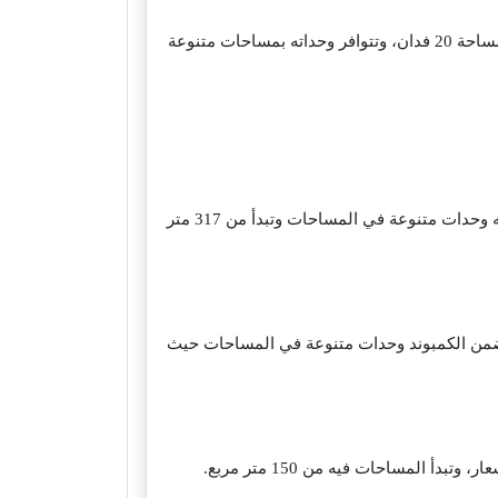
في أفضل مواقع القاهرة الجديدة بالمربع الذهبي، على شارع التسعين مباشرة، ويمتد على مساحة 20 فدان، وتتوافر وحداته بمساحات متنوعة
على الطريق الدائري وبالقرب من طريق الواحات، ويمتد على مساحة 54 فدان، وتتوفر فيه وحدات متنوعة في المساحات وتبدأ من 317 متر
 في التوسعات الشمالية، ويمتد على مساحة 229 فدان، ويتضمن الكمبوند وحدات متنوعة في المساحات حيث