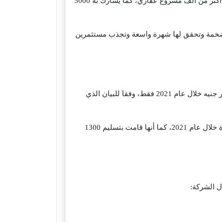
يعتبر معرض Mipim العقاري أهم وأكبر معارض اوروبا العقارية، ويشارك في المعرض ما يزيد عن 50 دولة مختلفة، ويستوعب أكثر من ألف مشروع عقاري، كما يشارك به 5000
الضخمة وتحقق لها شهرة واسعة وتجذب مستثمرين
تعتبر ماونتن فيو العقارية شركة غير مدرجة في البورصة المصرية، ورغم هذا فقد تضاعفت مبيعاتها، حيث أنها سجلت 20 مليار جنيه خلال عام 2021 فقط، وفقا للبيان الذي
ومن الجدير بالذكر أن الشركة سجلت مبيعات تقدر بحوالي 10 مليار جنيه فقط عام 2020، واستطاعت الشركة بيع 5500 وحدة خلال عام 2021، كما أنها قامت بتسليم 1300
ل الشركة: