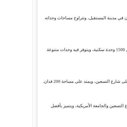
ات شركة ماونتن فيو العقارية، حيث أنه يمتد على مساحة كبيرة تبلغ 500 فدان في مدينة المستقبل، وتتراوح مساحات وحداته
بالقرب من شارع التسعين بالتجمع الخامس، ويمتد على مساحة 100 فدان، ويتضمن 1500 وحدة سكنية، ويتوفر فيه وحدات متنوعة
رع التسعين، ويمتد على مساحة 200 فدان.
لتسعين والجامعة الأمريكية، ويتميز بأفضل