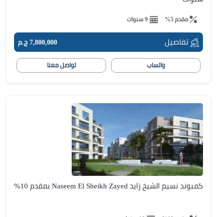
مقدم 5%
9 سنوات
تفاصيل
7,800,000 ج.م
واتساب
تواصل معنا
كمبوند نسيم الشيخ زايد Naseem El Sheikh Zayed بمقدم 10%