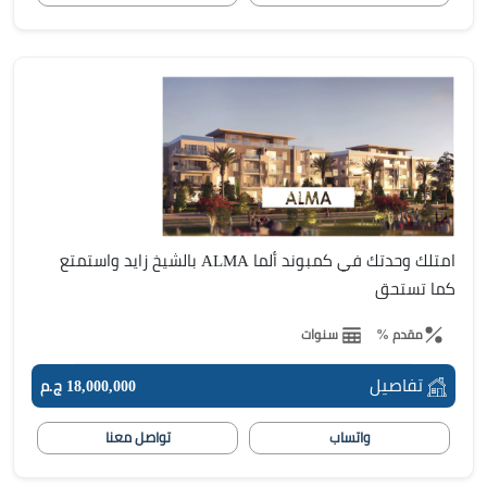
امتلك وحدتك في كمبوند ألما ALMA بالشيخ زايد واستمتع
كما تستحق
مقدم %
سنوات
تفاصيل
18,000,000 ج.م
واتساب
تواصل معنا