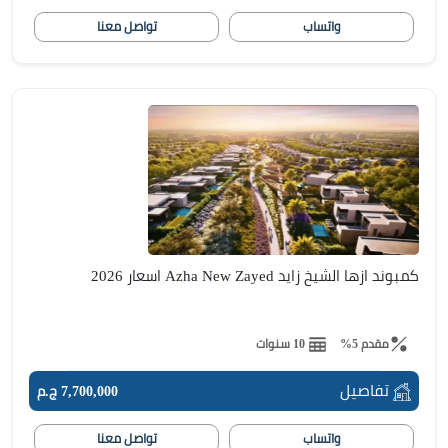
واتساب
تواصل معنا
كمبوند ازها الشيخ زايد Azha New Zayed اسعار 2026
مقدم 5%
10 سنوات
تفاصيل
7,700,000 ج.م
واتساب
تواصل معنا