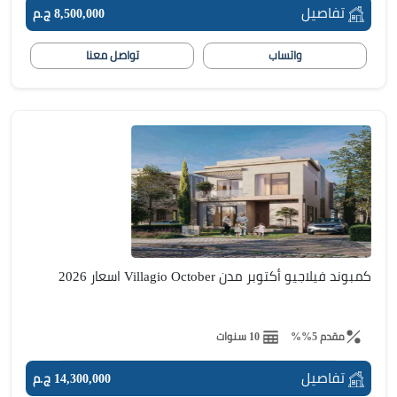
تفاصيل
8,500,000 ج.م
واتساب
تواصل معنا
كمبوند فيلاجيو أكتوبر مدن Villagio October اسعار 2026
مقدم 5%%
10 سنوات
تفاصيل
14,300,000 ج.م