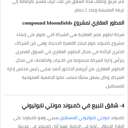
متر مربع، وتتألف هذه الشقق من ثلاث غرف ماستر بالإضافة إلى
غرفة المعيشة وعدد 2 حمام.
المطور العقاري لمشروع compound bloomfields
شركة تطوير مصر العقارية هي الشركة التي تقوم على إنشاء
مشروع كمبوند بلوم فيلدز القاهرة الجديدة، وهي من الشركات
الكبرى الرائدة في مجال التطوير العقاري في السوق المصري،
يترأس إدارة الشركة مجموعة من الخبرات والكفاءات في مجال
التطوير العقاري، من أبرزهم الدكتور أحمد شلبي رئيس مجلس إدارة
الشركة، وكان يشغل سابقًا منصب عضو الجمعية العمومية
للمستقبل.
4- شقق للبيع في كمبوند مونتي نابوليوني
كمبوند
مونتي نابوليوني المستقبل
سيتي، وهو كمباوند على
الطراز الإيطالي غاية في الروعة، وهو أول كمبوند في مدينة