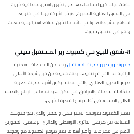
حققت نجاحا كبيرا مما ساعدها على تكوين اسم ومصداقية كبيرة
في السوق العقارية المصرية، وتركز الشركة جيدا في اختيارها
لمواقع مشروعاتها والتي دائما ما تكون مواقع استراتيجية مهمة
وتقع في مناطق حيوية.
8- شقق للبيع في كمبوند رير المستقبل سيتي
كمبوند رير صبور مدينة المستقبل
واحد من المجمعات السكنية
الراقية جدا التي تم تنفيذها بدقة شديدة من قبل شركة الأهلي
صبور للتطوير العقاري، والتي نفذته ليكون أشبه بمدينة صغيرة
متكاملة الخدمات والمرافق في مكان بعيد تماما عن الزحام والصخب
العالي الموجود في أغلب بقاع القاهرة الكبرى.
يتميز الكمبوند بموقعه الاستراتيجي والمميز والذي يقع متوسط
المسافة بين طريقي الدائري الأوسطى والدائري الإقليمي، المحورين
الأهم في مصر حاليا، وأكثر أهم ما يميز موقع الكمبوند هو وقوعه