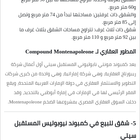
و60 متر مربع.
والشقق ذات غرفتين: مساحتها تبدأ من 74 متر مربع وتصل
إلى 85 متر مربع.
شقق ذات ثلاث غرف: تتراوح مساحات الشقق بثلاث غرف ما
بين 92 متر مربع و 110 متر مربع.
المطور العقاري لـ Compound Montenapoleone
يعد كمبوند مونتي نابوليوني المستقبل سيتي أول أعمال شركة
ريبورتاج العقارية، وهي شركة إماراتية، وهي واحدة من كبرى شركات
التطوير والاستثمار العقاري في دولة الإمارات العربية المتحدة، ويقع
المقر الرئيسي لها في الإمارات في إمارة أبوظبي بالتحديد، وقد
دخلت السوق العقاري المصري بمشروعها الضخم Montenapoleone.
5- شقق للبيع في كمبوند نيوبوليس المستقبل
سيتي