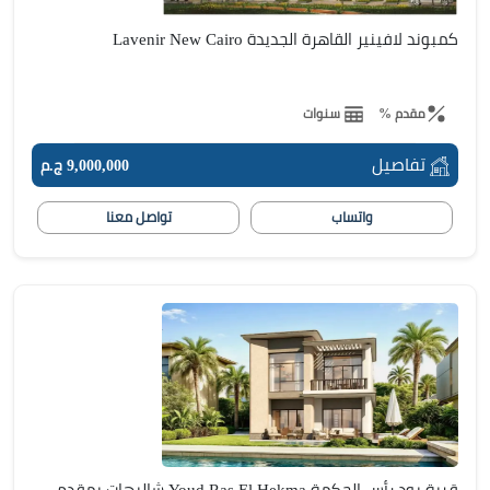
كمبوند لافينير القاهرة الجديدة Lavenir New Cairo
مقدم %
سنوات
تفاصيل
9,000,000 ج.م
واتساب
تواصل معنا