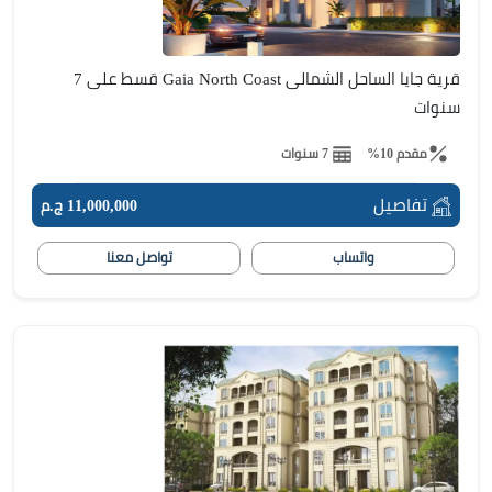
قرية جايا الساحل الشمالى Gaia North Coast قسط على 7
سنوات
مقدم 10%
7 سنوات
تفاصيل
11,000,000 ج.م
واتساب
تواصل معنا