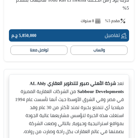
قرية يود رأس الحكمة Youd Ras El Hekma شاليهات بمقدم
5%
مقدم 5%
8 سنوات
تفاصيل
5,850,000 ج.م
واتساب
تواصل معنا
تعد
شركة الأهلي صبور للتطوير العقاري AL Ahly
Sabbour Developments
من الشركات العقارية المميزة
في مصر وفي الشرق الأوسط حيث أنها تأسست عام 1994
ميلاديا أي تتمتع بخبرة تمتد لأكثر من 30 عام وقد
استغلت هذه الخبرة لتؤسس مشاريعها عالية الجودة
بمواقع استراتيجية وحيوية، بالتالي وضعت الشركة
بصمتها في عالم العقارات بكل راحة وصارت من رواده.