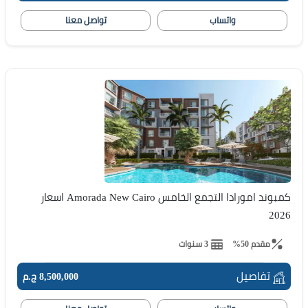
واتساب
تواصل معنا
كمبوند امورادا التجمع الخامس Amorada New Cairo اسعار
2026
مقدم 50%
3 سنوات
تفاصيل
8,500,000 ج.م