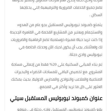
شركة وادي دجلة إحدى أهم شركات التطوير، وتتميز بكونها
تضم ​​جميع الخدمات الضرورية والترفيهية التي يحتاجها
السكان .
يتمتع كمبوند نيوبوليس المستقبل بجو عام من الهدوء
والاستجمام ويعتبر من المشاريع الفخمة في القاهرة الجديدة
إذا كنت تريد حياة مميزة ذوسلمية تضم الرفاهية والضروريات
لك ولعائلتك، يجب أن يكون لديك الآن وحدتك الخاصة في
نيوبوليس وادي دجلة.
تم بناء المباني السكنية على 20% فقط من إجمالي مساحة
المشروع، مع تخصيص الباقي للمساحات الخضراء والبحيرات
الصناعية والملاعب والنوادي والمدارس الدولية، بحيث يمكنك
العثور على كل ما تريد وأكثر في المجمع.
عنوان كمبوند نيوبوليس المستقبل سيتي
يقع كمبوند نيوبوليس المستقبل وادي دجلة في موقع