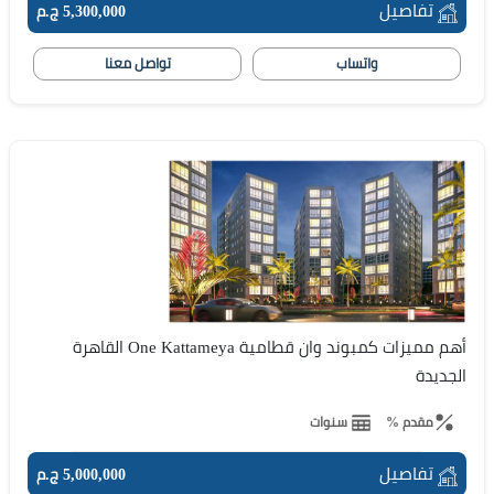
تفاصيل
5,300,000 ج.م
واتساب
تواصل معنا
أهم مميزات كمبوند وان قطامية One Kattameya القاهرة
الجديدة
مقدم %
سنوات
تفاصيل
5,000,000 ج.م