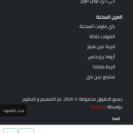
جي دي توين تاورز
العين السخنة
باي ماونت السخنة
المونت جلالة
قرية عين هيلز
أروما ريزيدنس
قرية ماجادا
منتجع عين باي
جميع الحقوق محفوظة © 2026. تم التصميم و التطوير
بواسطة
Brand it
بحث بالصوت
تابعنا