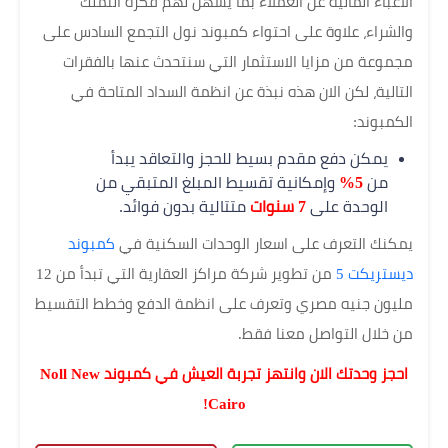
الأعباء المالية عن العملاء بما يسهل لهم فكرة التملك
والشراء، علاوة على احتواء كمبوند نول التجمع السادس على
مجموعة من مزايا الاستثمار التي سنتحدث عنها بالفقرات
التالية، لكن الان هذه نبذة عن انظمة السداد المتاحة في
الكمبوند:
يمكن دفع مقدم بسيط للحجز والتعاقد يبدأ
من
5%
وإمكانية تقسيط المبلغ المتبقي من
الوحدة على
7 سنوات
متتالية بدون فوائد.
يمكنك التعرف على اسعار الوحدات السكنية في
كمبوند
ديستريكت 5
من تطوير شركة مراكز العقارية التي تبدأ من 12
مليون جنيه مصري وتعرف على انظمة الدفع وخطط التقسيط
من خلال التواصل معنا فقط.
احجز وحدتك الان وانتهز تجربة العيش في كمبوند Noll New
Cairo!