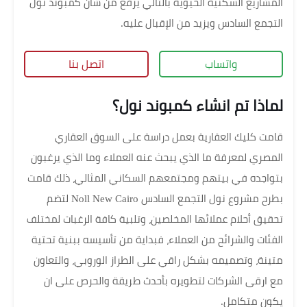
المشاريع السكنية الحيوية بالتالي يرفع من شأن كمبوند نول
التجمع السادس ويزيد من الإقبال عليه.
واتساب
اتصل بنا
لماذا تم انشاء كمبوند نول؟
قامت كليك العقارية بعمل دراسة على السوق العقاري
المصري لمعرفة ما الذي يبحث عنه العملاء وما الذي يرغبون
بتواجده في بيتهم ومجتمعهم السكاني المثالي، ذلك قامت
بطرح مشروع نول التجمع السادس Noll New Cairo لتضم
تحقيق أحلام عملائها المخلصين، وتلبية كافة الرغبات لمختلف
الفئات والشرائح من العملاء، فبداية من تأسيسه ببنية تحتية
متينة، وتصميمه بشكل راقي على الطراز الوروبي، والتعاون
مع ارقى الشركات لتطويره بأحدث طريقة والحرص على ان
يكون متكامل.