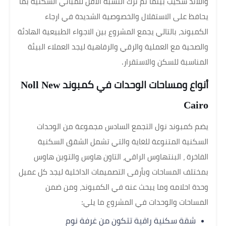
واللاند سكيب بينما تم ترك النسبة الاقل للمباني السكنية بما
يحافظ على الاستقلال والخصوصية الشديدة في ارجاء
الكمبوند، بالتالي يجمع المشروع بين الاجواء الطبيعية الهادئة
والصحية مع العملية والرقي والرفاهية ليجد العملاء البيئة
المناسبة للسكن والاستقرار.
أنواع ومساحات الوحدات في كمبوند Noll New
Cairo
يضم كمبوند نول التجمع السادس مجموعة من الوحدات
السكنية المتنوعة للغاية والتي تشمل الشقق السكنية
الفاخرة ، البنتهاوس الراقي، التاون هاوس والتوين هاوس
بمختلف المساحات وبأرقى التصميمات الداخلية ليجد كل عميل
وحدة احلامه وما يبحث عنه في الكمبوند، ومن ضمن
المساحات والوحدات في المشروع ما يلي:
شقة سكنية راقية تتكون من غرفة نوم