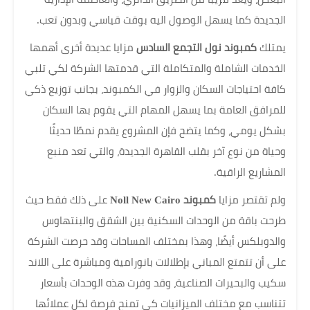
الجديدة كما يسهل الوصول اليه بوقت قياسي وبدون تعب.
يمتلك
كمبوند نول التجمع السادس
مزايا عديدة أخرى أهمها
الخدمات الشاملة والمتكاملة التي قدمتها الشركة لكي تلبي
كافة احتياجات السكان والزوار في الكمبوند، بجانب توزيع ذكي
للمرافق العامة بما يسهل المهام التي يقوم بها السكان
بشكل يومي، وكما يتضح فإن المشروع يقدم نمطًا حديثًا
وحياة من نوع آخر بقلب القاهرة الجديدة، والتي تعد منبع
المشاريع الراقية.
ولم تقتصر مزايا
كمبوند Noll New Cairo
على ذلك فقط حيث
طرحت باقة من الوحدات السكنية بين الشقق والبنتهاوس
والدوبلكس أيضًا، وهذا بمختلف المساحات وقد حرصت الشركة
على أن تتمتع المباني بإطلالات بانورامية ومباشرة على اللاند
سكيب والبحيرات الصناعية، وقد وفرت هذه الوحدات بأسعار
تتناسب مع مختلف الميزانيات كي تمنح فرصة لكل عملائها