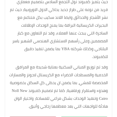
حيث يتميز كمبوند نول التجمع السادس بتصميم معماري
فريد من نوعه على طراز جديد يحاكي الدول الاوروبية، حيث تم
نشر الأشجار والحدائق وايضا اللاند سكيب بكل متناغم مع
البحيرات الكريسالية البراقة بما يمنح الوحدات الإطلالات
الساحرة التي يبحث عنها العملاء، وقد تم التعاون مع كبار
المصممين وعلى رأسهم الاستشاري الهندسي الشهير ياسر
البلتاجي وكذلك شركته YBA بما يضمن تنفيذ دقيق
للكمبوند.
وقد تم توزيع المباني السكنية بعناية شديدة مع المرافق
الخدمية والمسطحات الخضراء مع الكريستال لاجونز والمسارات
المخصصة للمشي، بما يضمن ان يحظى كل السكان بخصوصية
وهدوء واستقرار ورفاهية، كما تم تصميم كمبوند Noll New
Cairo وتنفيذ الوحدات بشكل مراعي للمساحة، واختيار الوان
هادئة للواجهات التي يعد معظمها زجاجي وأنيق.