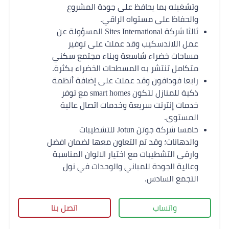
وتشغيله بما يحافظ على جودة المشروع
والحفاظ على مستواه الراقي.
ثالثا شركة Sites International المسؤولة عن
عمل اللاندسكيب وقد عملت على توفير
مساحات خضراء شاسعة وبناء مجتمع سكني
متكامل تنتشر به المسطحات الخضراء بكثرة.
رابعا فودافون وقد عملت على إضافة أنظمة
ذكية للمنازل لتكون smart homes مع توفر
خدمات إنترنت سريعة وخدمات اتصال عالية
المستوى.
خامسا شركة جوتن Jotun للتشطيبات
والدهانات؛ وقد تم التعاون معها لضمان افضل
وارقى التشطيبات مع اختيار الالوان المناسبة
وعالية الجودة للمباني والوحدات في نول
التجمع السادس.
واتساب
اتصل بنا