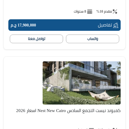
مقدم 10%
8 سنوات
تفاصيل
17,900,000 ج.م
واتساب
تواصل معنا
كمبوند نيست التجمع السادس Nest New Cairo اسعار 2026