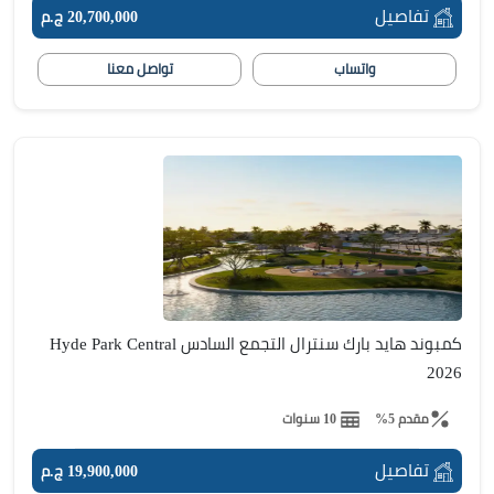
تفاصيل
20,700,000 ج.م
واتساب
تواصل معنا
كمبوند هايد بارك سنترال التجمع السادس Hyde Park Central
2026
مقدم 5%
10 سنوات
تفاصيل
19,900,000 ج.م