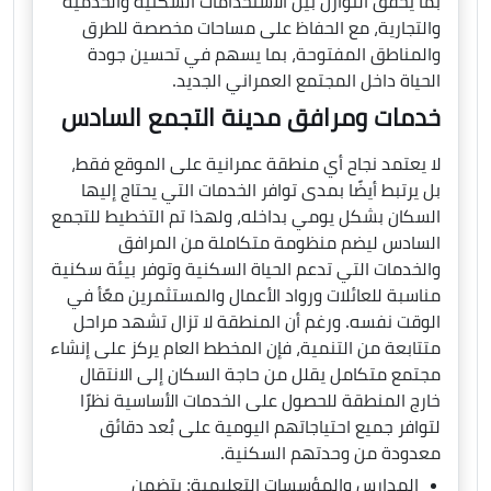
بما يحقق التوازن بين الاستخدامات السكنية والخدمية
والتجارية، مع الحفاظ على مساحات مخصصة للطرق
والمناطق المفتوحة، بما يسهم في تحسين جودة
الحياة داخل المجتمع العمراني الجديد.
خدمات ومرافق مدينة التجمع السادس
لا يعتمد نجاح أي منطقة عمرانية على الموقع فقط،
بل يرتبط أيضًا بمدى توافر الخدمات التي يحتاج إليها
السكان بشكل يومي بداخله، ولهذا تم التخطيط للتجمع
السادس ليضم منظومة متكاملة من المرافق
والخدمات التي تدعم الحياة السكنية وتوفر بيئة سكنية
مناسبة للعائلات ورواد الأعمال والمستثمرين معًأ في
الوقت نفسه. ورغم أن المنطقة لا تزال تشهد مراحل
متتابعة من التنمية، فإن المخطط العام يركز على إنشاء
مجتمع متكامل يقلل من حاجة السكان إلى الانتقال
خارج المنطقة للحصول على الخدمات الأساسية نظرًا
لتوافر جميع احتياجاتهم اليومية على بُعد دقائق
معدودة من وحدتهم السكنية.
المدارس والمؤسسات التعليمية: يتضمن