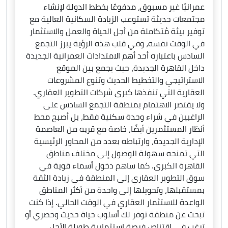
عمرانيًا غير مسبوق، مدفوعًا بخطط الدولة لإنشاء
مجتمعات حديثة تستوعب الزيادة السكانية العالية مع
توفير بيئة مُتكاملة من أجل الحياة والعمل والاستثمار
في الوقت نفسه، وفي قلب هذه الرؤية يبرز التجمع
السادس باعتباره أحد أهم الامتدادات العمرانية الجديدة
داخل القاهرة الجديدة، حيث يجمع بين الموقع
الاستراتيجي والتخطيط الحديث وتنوع المشروعات
العقارية التي تنفذها كبرى شركات التطوير العقاري.
ولا يقتصر الاهتمام بمنطقة التجمع السادس على
الراغبين في شراء وحدة سكنية فقط، بل أصبح محط
أنظار المستثمرين أيضًا، خاصة مع قربه من العاصمة
الإدارية الجديدة، وارتباطه بعدد من المحاور الرئيسية
التي تمنحه سهولة الوصول إلى مختلف مناطق
القاهرة الكبرى. كما ساهم دخول أسماء قوية في
سوق التطوير العقاري إلى المنطقة في زيادة الثقة
بمستقبلها، وتحويلها إلى واحدة من أكثر المناطق
الواعدة للاستثمار العقاري في الوقت الحالي. إذا كنت
تبحث عن منطقة توفر لك أسلوب حياة حديث وحصري أو
ترغب في اقتناص فرصة استثمارية طويلة الأجل،