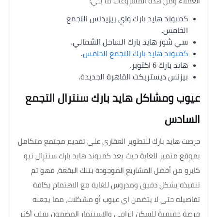
العملاء ومن هذه المشروعات ما يلي:
كمبوند هايد بارك واي ريزيدنس التجمع
الخامس.
سي شور هايد بارك الساحل الشمالي.
كمبوند هايد بارك التجمع الخامس
.
هايد بارك 6 اكتوبر.
بيزنس ديستريكت القاهرة الجديدة.
عيوب ومشاكل هايد بارك سنترال التجمع
السادس
حرصت هايد بارك للتطوير العقاري على تقديم مجتمع متكامل
بموقع متميز للغاية حيث يعد كمبوند هايد بارك سنترال نيو
كايرو من أفضل المشاريع الموجودة بتلك البقعة، فهو تم
تنفيذه بشكل دقيق ومدروس للغاية مع الاهتمام بكافة
تفاصيله حتى لا يتضمن اي عيوب أو مشكلات، مما يجعله
فرصة حقيقية للسكن الراقي والاستثمار المضمون بقلب أكثر