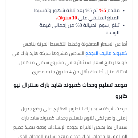
مقدم
5%
ثم 5% بعد ثلاثة شهور وتقسيط
المبلغ المتبقي على
10 سنوات.
تبلغ رسوم الصيانة 8% من إجمالي قيمة
الوحدة.
أما عن الاسعار المعقولة وخطط التقسيط المرنة ينافس
كمبوند ماليف التجمع
السادس مشروها شركة هايد بارك في
كونها يطرح اسعار استثنائية في مشروع سكني متكامل،
امتلك منزل أحلامك بأقل من 4 مليون جنيه مصري.
موعد تسليم وحدات كمبوند هايد بارك سنترال نيو
كايرو
حرصت شركة هايد بارك للتطوير العقاري على وضع جدول
زمني واضح لكي تقوم بتسليم وحدات كمبوند هايد بارك
سنترال بما يضمن الالتزام بجودة الإنشاءات ودقة تنفيذ جميع
المرافق والخدمات، لذلك حددت موعد تسليم الوحدات الذي