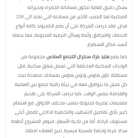
بشكل دقيق للغاية لتكون مساحاته الخضراء وبحيراته
الصناعية لها النصيب الأكبر من مساحته التي تمتد الى 220
فدان، فقد حرصت الشركة على أن يضم الكمبوند كافة أنواع
الخدمات والمرافق وأيضا وسائل الترفيه المتنوعة، مما يجعله
أنسب مكان للاستقرار.
كما يضم
هايد بارك سنترال التجمع السادس
مجموعة من
الوحدات السكنية المختلفة التي تشمل شقق سكنية، فلل
مستقلة، تاون هاوس وتوين هاوس بمساحات متعددة ليجد
كل عميل ما يتوافق معه في بيئة راقية تجمع بين العملية
والفخامة بنفس الوقت، كما حرصت الشركة على تقديم
تصميمات عصرية متنوعة تناسب مختلف الأذواق، مع اهتمام
كبير بأدق تفاصيل التشطيب والتخطيط الداخلي لضمان أعلى
مستويات الراحة، أما من ناحية الأسعار؛ فيوفر المشروع أنظمة
سداد مرنة وخطط تقسيط ميسرة، تتيح للعملاء امتلاك