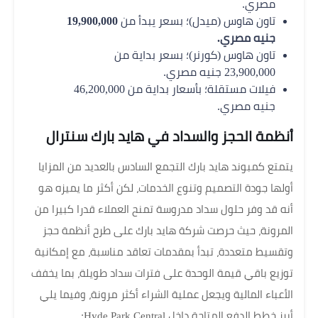
مصري.
تاون هاوس (ميدل)؛ بسعر يبدأ من
19,900,000
جنيه مصري.
تاون هاوس (كورنر)؛ بسعر بداية من
23,900,000 جنيه مصري.
فيلات مستقلة؛ بأسعار بداية من 46,200,000
جنيه مصري.
أنظمة الحجز والسداد في هايد بارك سنترال
يتمتع كمبوند هايد بارك التجمع السادس بالعديد من المزايا
أولها جودة التصميم وتنوع الخدمات، لكن أكثر ما يميزه هو
أنه قد وفر حلول سداد مدروسة تمنح العملاء قدرا كبيرا من
المرونة، حيث حرصت شركة هايد بارك على طرح أنظمة حجز
وتقسيط متعددة، تبدأ بمقدمات تعاقد مناسبة، مع إمكانية
توزيع باقي قيمة الوحدة على فترات سداد طويلة، بما يخفف
الأعباء المالية ويجعل عملية الشراء أكثر مرونة، وفيما يلي
أبرز خطط الدفع المتاحة داخل Hyde Park Central: