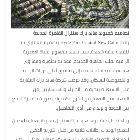
تصاميم كمبوند هايد بارك سنترال القاهرة الجديدة
يمتاز Hyde Park Central New Cairo بتصميم معماري تم
تنفيذه بدقة شديدة، حيث يجسد مفهوم الحياة العصرية
الراقية بقلب القاهرة الجديدة، فقد تم تطويره وفقا ؤى
هندسية متكاملة تهدف إلى تحقيق أعلى درجات الراحة
والخصوصية للسكان، وقد حرصت شركة هايد بارك العقارية
على الاستعانة بنخبة من الخبراء والاستشاريين من
المهندسين المعماريين ليخرج الكمبوند بصور ة متميزة تجمع
بين الجودة والإبداع في أدق التفاصيل.
وجاء تخطيط كمبوند هايد بارك سنترال مدروسًا بعناية ليضمن
لجميع الوحدات إطلالات خلابة من خلال التوزيع الذكي
للمساحات الخضراء واللاندسكيب بشكل متوازن، هذا إلى جانب