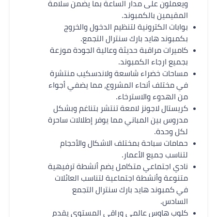
ويعملون على مدار الساعة بما يضمن سلامة
المقيمين بالكمبوند.
بوابات الكترونية لتنظيم الدخول والخروج
بكمبوند هايد بارك سنترال التجمع.
كاميرات مراقبة حديثة وعالية الجودة موزعة
بجميع ارجاء الكمبوند.
مساحات خضراء شاسعة ولاندسكيب منتشرة
في مختلف أنحاء المشروع، مما يضفي أجواء
من الهدوء والاسترخاء.
كريستال لاجونز لامعة تنتشر بتناغم وبشكل
مدروس بين المباني مما يوفر إطلالات ساحرة
لكل وحدة.
حمامات سباحة بمختلف الاشكال والأحجام
لتناسب جميع الأعمار.
نادي اجتماعي متكامل يضم أنشطة ترفيهية
متنوعة وأنشطة اجتماعية لتناسب العائلات
في كمبوند هايد بارك سنترال التجمع
السادس.
كلوب هاوس عالمي وراقي المستوى يقدم