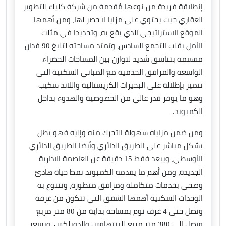
إنطلاقة فريدة من نوعها مُقدمة من شركة كليك للتطوير
العقاري حيث يحتوي على مزايا لا حصر لها، ومن أهمها
الموقع الاستراتيجي الذي يقع به، وتحديدا في مثلث
الأمل بقلب التجمع السادس، وتمتد مساحته لتلبغ 90 فدان
مقسمة بتناسق شديد لتوازن بين المساحات الخضراء
الواسعة والمرافق الخدمية مع المباني السكنية التي
تتميز بإطلالة على البحيرات الكريستالية واللاند سكيب
وهو ما يوفر قدر عالي من الخصوصية والهدوء بداخل
الكمبوند.
ومن ضمن مزاياه سهولة التحرك منه وإليه فهو يطل
بشكل مباشر على الطريق الدائري وأيضا الطريق الدائري
الأوسطي، ويبعد فقط 15 دقيقة عن العاصمة الادارية
الجديدة، ومن أهم ما يقدمه الكمبوند نمط حياة هادئ
وصحي بخدمات متكاملة ومرافق متطورة، وتتنوع به
الوحدات السكنية أهمها الشقق التي تتكون من غرفة
وتصل حتى 4 غرف نوم بمساحة بداية من 80 متر مربع
وتصل الى 380 متر مربع للبنتهاوس والدوبلكس، وبسعر