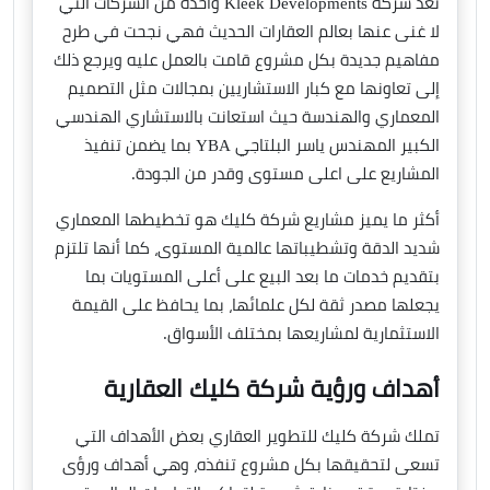
تُعد شركة Kleek Developments واحدة من الشركات التي
لا غنى عنها بعالم العقارات الحديث فهي نجحت في طرح
مفاهيم جديدة بكل مشروع قامت بالعمل عليه ويرجع ذلك
إلى تعاونها مع كبار الاستشاريين بمجالات مثل التصميم
المعماري والهندسة حيث استعانت بالاستشاري الهندسي
الكبير المهندس ياسر البلتاجي YBA بما يضمن تنفيذ
المشاريع على اعلى مستوى وقدر من الجودة.
أكثر ما يميز مشاريع شركة كليك هو تخطيطها المعماري
شديد الدقة وتشطيباتها عالمية المستوى، كما أنها تلتزم
بتقديم خدمات ما بعد البيع على أعلى المستويات بما
يجعلها مصدر ثقة لكل علمائها، بما يحافظ على القيمة
الاستثمارية لمشاريعها بمختلف الأسواق.
أهداف ورؤية شركة كليك العقارية
تملك شركة كليك للتطوير العقاري بعض الأهداف التي
تسعى لتحقيقها بكل مشروع تنفذه، وهي أهداف ورؤى