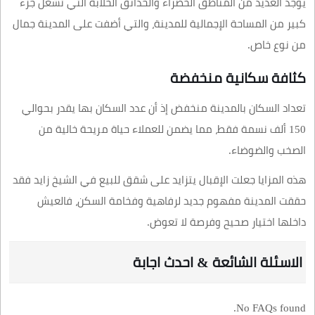
يوجد العديد من المناطق الخضراء والحدائق الخلابة التي تشغل جزء
كبير من المساحة الإجمالية للمدينة، والتي أضفت على المدينة جمال
من نوع خاص.
كثافة سكانية منخفضة
تعداد السكان بالمدينة منخفض إذ أن عدد السكان بها يقدر بحوالي
150 ألف نسمة فقط، مما يضمن للعملاء حياة مريحة خالية من
الصخب والضوضاء.
هذه المزايا جعلت الإقبال يتزايد على شقق للبيع في الشيخ زايد فقد
حققت المدينة مفهوم جديد لرفاهية وفخامة السكن، فالعيش
داخلها اختيار صحيح وفرصة لا تعوض.
الاسئلة الشائعة & احدث اجابة
No FAQs found.