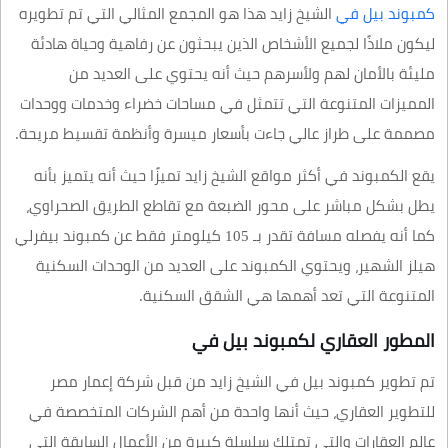
كمبوند بيل في
الشيخ زايد هذا هو المجمع المثالي التي تم تطويره
ليكون ملاذًا لجميع الأشخاص الذين يبحثون عن رفاهية وحياة هادئة
مليئة بالأمان لهم ولأسرهم حيث أنه يحتوي على العديد من
المميزات المتنوعة التي تتمثل في مساحات خضراء وخدمات ووحدات
مصممة على طراز عالي جاءت بأسعار ميسرة وأنظمة تقسيط مريحة.
يقع الكمبوند في أكثر مواقع الشيخ زايد تميزًا حيث أنه يتميز بأنه
يطل بشكل مباشر على محور الضبعة مع تقاطع الطريق الصحراوي،
كما أنه يفصله مسافة تقدر بـ 105 كيلومتر فقط عن كمبوند بيفرلي
هيلز الشهير، ويحتوي الكمبوند على العديد من الوحدات السكنية
المتنوعة التي تعد أهمها هي الشقق السكنية.
المطور العقاري لكمبوند بيل في
تم تطوير كمبوند بيل في الشيخ زايد من قبل شركة إعمار مصر
للتطوير العقاري، حيث أنها واحدة من أهم الشركات المتخصصة في
عالم العقارات والتي تمتلك سلسلة كبيرة من الأعمال السابقة التي