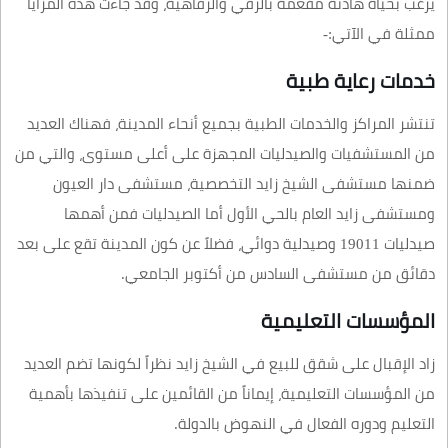
يرغب بحياة هادئة مفعمة بالرقي والرفاهية، وقد جاءت هذه المزايا
ممثلة في الآتي:-
خدمات رعاية طبية
تنتشر المراكز والخدمات الطبية بجميع أنحاء المدينة، فهناك العديد
من المستشفيات والصيدليات المجهزة على أعلى مستوى، والتي من
ضمنها مستشفى الشيخ زايد التخصصية، مستشفى دار العيون
ومستشفى زايد العام بالحي الأول أما الصيدليات فمن أهمها
صيدليات 19011 وصيدلية دوائي، فضلاً عن كون المدينة تقع على بعد
دقائق من مستشفى السادس من أكتوبر الجامعي.
المؤسسات التعليمية
زاد الإقبال على شقق للبيع في الشيخ زايد نظراً لكونها تضم العديد
من المؤسسات التعليمية، إيماناً من القائمين على تنفيذها بأهمية
التعليم ودوره الفعال في النهوض بالدولة.