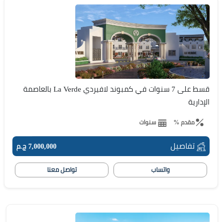
قسط على 7 سنوات في كمبوند لافيردي La Verde بالعاصمة
الإدارية
مقدم %
سنوات
تفاصيل
7,000,000 ج.م
واتساب
تواصل معنا