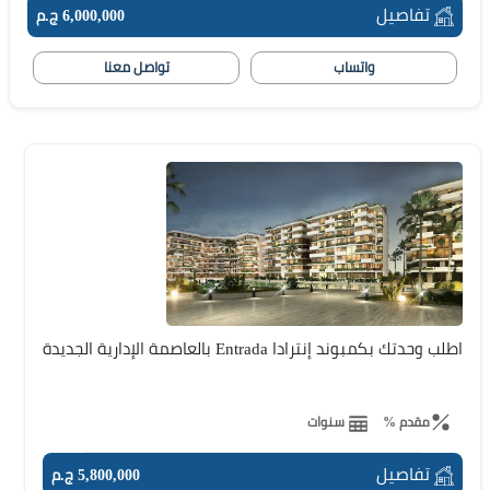
تفاصيل
6,000,000 ج.م
واتساب
تواصل معنا
اطلب وحدتك بكمبوند إنترادا Entrada بالعاصمة الإدارية الجديدة
مقدم %
سنوات
تفاصيل
5,800,000 ج.م