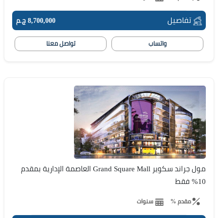
تفاصيل
8,700,000 ج.م
واتساب
تواصل معنا
مول جراند سكوير Grand Square Mall العاصمة الإدارية بمقدم
10% فقط
مقدم %
سنوات