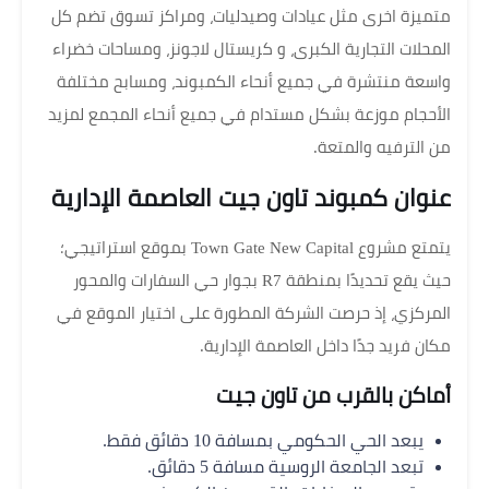
متميزة اخرى مثل عيادات وصيدليات، ومراكز تسوق تضم كل
المحلات التجارية الكبرى، و كريستال لاجونز، ومساحات خضراء
واسعة منتشرة في جميع أنحاء الكمبوند، ومسابح مختلفة
الأحجام موزعة بشكل مستدام في جميع أنحاء المجمع لمزيد
من الترفيه والمتعة.
عنوان كمبوند تاون جيت العاصمة الإدارية
يتمتع مشروع Town Gate New Capital بموقع استراتيجي؛
حيث يقع تحديدًا بمنطقة R7 بجوار حي السفارات والمحور
المركزي، إذ حرصت الشركة المطورة على اختيار الموقع في
مكان فريد جدًا داخل العاصمة الإدارية.
أماكن بالقرب من تاون جيت
يبعد الحي الحكومي بمسافة 10 دقائق فقط.
تبعد الجامعة الروسية مسافة 5 دقائق.