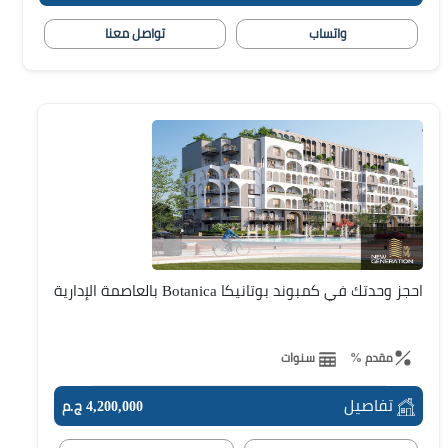
واتساب
تواصل معنا
احجز وحدتك في كمبوند بوتانيكا Botanica بالعاصمة الإدارية
مقدم %
سنوات
تفاصيل
4,200,000 ج.م