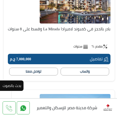
بادر بالحجز في كمبوند لاميرادا La Mirada وقسط على 8 سنوات
مقدم %
سنوات
تفاصيل
7,000,000 ج.م
واتساب
تواصل معنا
بحث بالصوت
شركة مدينة مصر للإسكان والتعمير