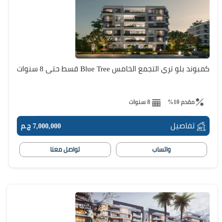
كمبوند بلو تري التجمع الخامس Blue Tree قسط حتى 8 سنوات
مقدم 10%
8 سنوات
تفاصيل
7,000,000 ج.م
واتساب
تواصل معنا