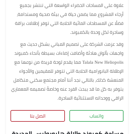
علاوة على المساحات الخضراء الواسعة التي تنتشر بجميع
أرجاء المشروع مما يضمن حياة في بيئة صحية ومستدامة،
فضلًا عن المسطحات المائية الخلابة التي توفر إطلالات براقة
وساحرة لكل وحدة بالكمبوند.
وقد عزمت الشركة على تصميم المباني بشكل حديث مع
واجهات بألوان هادئة وأضافت إضاءات بسيطة بأنحاء كمبوند
Talala New Heliopolis مما يقدم لوحة فريدة من نوعها مع
الإطلالة البانورامية الخلابة التي تتوفر للمقيمين والأجواء
المنعشة كذلك، بالتالي نجد أننا أمام مجتمع سكني متكامل
يتوفر به كل ما قد يبحث الفرد عنه وخاصةً تصميمه المعماري
الراقي ووحداته الاستثنائية الساحرة.
واتساب
اتصل بنا