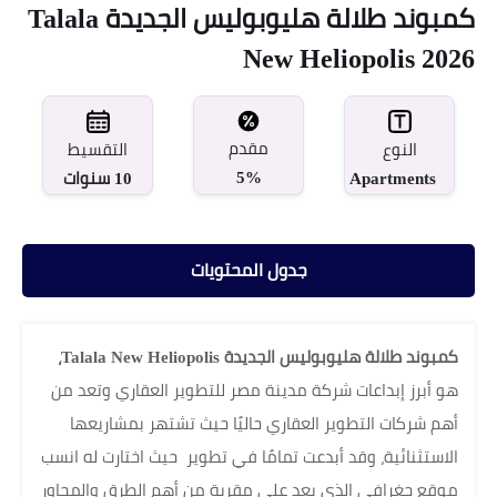
كمبوند طلالة هليوبوليس الجديدة Talala
New Heliopolis 2026
مقدم
النوع
التقسيط
5%
Apartments
10 سنوات
جدول المحتويات
كمبوند طلالة هليوبوليس الجديدة Talala New Heliopolis،
هو أبرز إبداعات شركة مدينة مصر للتطوير العقاري وتعد من
أهم شركات التطوير العقاري حاليًا حيث تشتهر بمشاريعها
الاستثنائية، وقد أبدعت تمامًا في تطوير حيث اختارت له انسب
موقع جغرافي الذي يعد على مقربة من أهم الطرق والمحاور