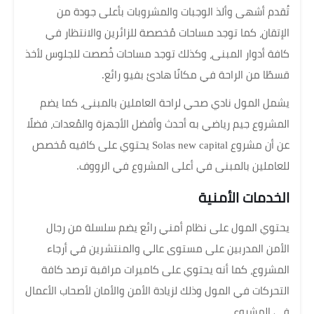
تُقدم أشهى وألذ الوجبات والمشروبات بأعلى جودة من
الإتقان، كما توجد مساحات مُخصصة للزائرين والانتظار في
كافة أدوار المبنى، وكذلك توجد مساحات خُصصت للجلوس لأخذ
قسطًا من الراحة في مكانًا هادئ بفيو رائع.
يشمل المول نادي صحي لراحة العاملين بالمبنى، كما يضم
المشروع جيم رياضي به أحدث وأفضل الأجهزة والمُعدات، فضلًا
عن أن مشروع Solas new capital يحتوي على كافيه مُخصص
للعاملين بالمبنى في أعلى المشروع في الرووف.
الخدمات الأمنية
يحتوي المول على نظام أمني رائع يضم سلسلة من رجال
الأمن المدربين على مستوى عالي والمنتشرين في أرجاء
المشروع، كما أنه يحتوي على كاميرات مراقبة ترصد كافة
التحركات في المول وذلك لزيادة الأمن والأمان لأصحاب الأعمال
في المشروع.