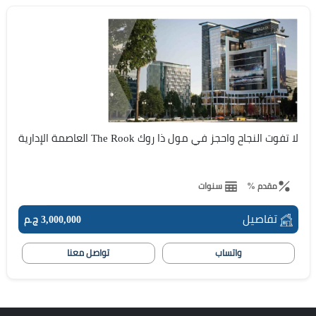
لا تفوت النجاح واحجز في مول ذا روك The Rook العاصمة الإدارية
مقدم %
سنوات
تفاصيل
3,000,000 ج.م
واتساب
تواصل معنا