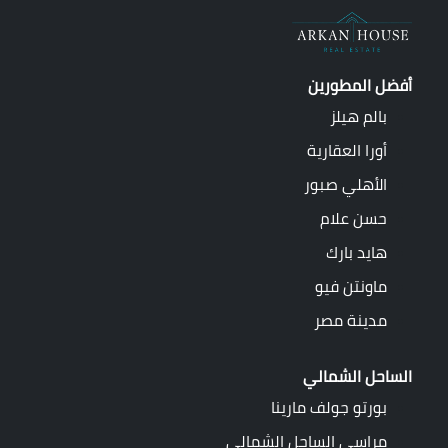
أفضل المطورين
بالم هيلز
أورا العقارية
الأهلي صبور
حسن علام
هايد بارك
ماونتن فيو
مدينة مصر
الساحل الشمالي
بورتو جولف مارينا
مراسي الساحل الشمالى