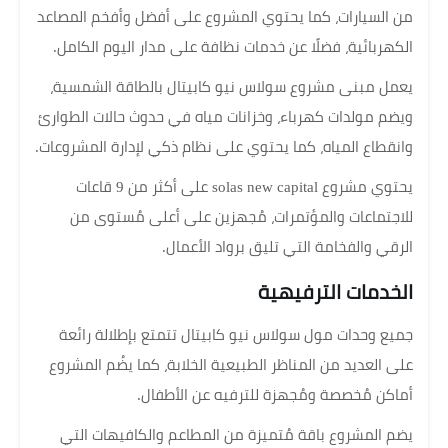
من السيارات، كما يحتوي المشروع على أفضل وأفخم المصاعد
الكهربائية، فضلًا عن خدمات نظافة على مدار اليوم الكامل.
يعمل مبنى مشروع سولاس نيو كابيتال بالطاقة الشمسية،
ويضم مولدات كهرباء، وخزانات مياه في حدوث حالات الطوارئ
وانقطاع المياه، كما يحتوي على نظام ذكي لإدارة المشروعات.
يحتوي مشروع solas new capital على أكثر من 9 قاعات
للاجتماعات والمؤتمرات، مُجهزين على أعلى مُستوى من
الرقي والفخامة التي تليق برواد الأعمال.
الخدمات الترفيهية
جميع وحدات مول سولاس نيو كابيتال تتمتع بإطلالة رائعة
على العديد من المناظر الطبيعية الخلابة، كما يضُم المشروع
أماكن مُخصصة ومُجهزة للترفيه عن الأطفال.
يضم المشروع باقة مُتميزة من المطاعم والكافيهات التي