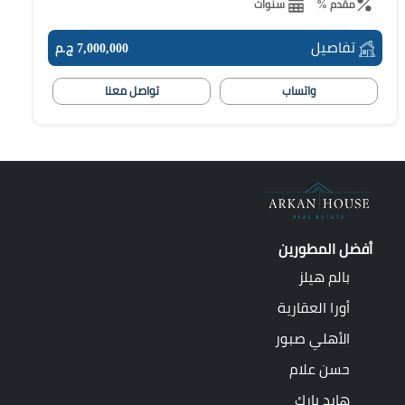
مقدم %
سنوات
تفاصيل
7,000,000 ج.م
واتساب
تواصل معنا
أفضل المطورين
بالم هيلز
أورا العقارية
الأهلي صبور
حسن علام
هايد بارك