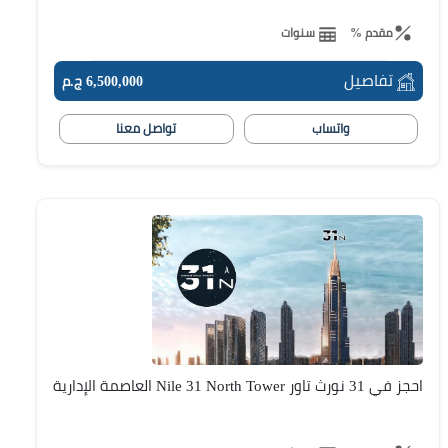
مقدم %
سنوات
تفاصيل
6,500,000 ج.م
واتساب
تواصل معنا
احجز في 31 نورث تاور Nile 31 North Tower العاصمة الإدارية