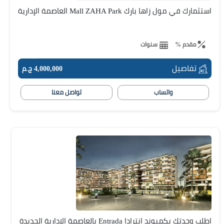
استثمارك في مول زاها بارك Mall ZAHA Park العاصمة الإدارية
مقدم %
سنوات
تفاصيل
4,000,000 ج.م
واتساب
تواصل معنا
اطلب وحدتك بكمبوند إنترادا Entrada بالعاصمة الإدارية الجديدة