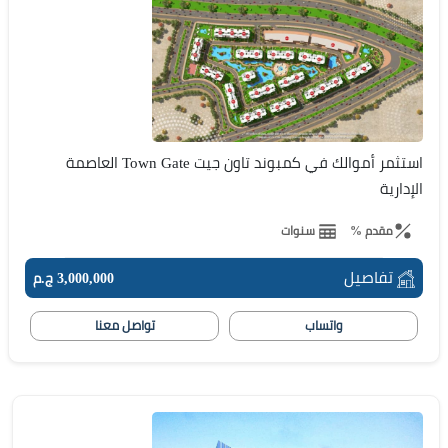
استثمر أموالك في كمبوند تاون جيت Town Gate العاصمة
الإدارية
مقدم %
سنوات
تفاصيل
3,000,000 ج.م
واتساب
تواصل معنا