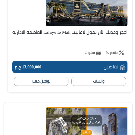
احجز وحدتك الآن بمول لافاييت Lafayette Mall العاصمة الادارية
مقدم %
سنوات
تفاصيل
13,000,000 ج.م
واتساب
تواصل معنا