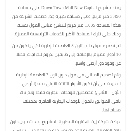
يمتد مشروع Down Town Mall New Capital على مساحة
3,450 متر مربع، وهي مساحة كبيرة جدا، خصصت الشركة من
هذه المساحة 1,035 متر مربع لتنشئ مباني المول نفسه،
وذلك حتى تترك المساحة الأكبر للخدمات الترفيهية المميزة.
تم تصميم مول داون تاون 3 العاصمة الإدارية لكي يتكون من
10 أدوار مميزة، بالإضافة إلى طابقين بدروم للجراجات، فضلا
عن وجود دور أرضي واسع.
وتم تصميم المباني في مول داون تاون 3 العاصمة الإدارية
الجديدة على أن تكون الأدوار الثلاثة الاولى منه (الأرضي –
الأول – الثاني) مخصصين للوحدات التجارية فقط، وتم ترك
باقي الطوابق بالمول للوحدات الإدارية الفاخرة بمختلف
مساحاتها.
عرضت شركة إيت العقارية المطورة للمشروع وحدات مول داون
تاون العاصمة الإدارية الجديدة بمسحات متنوعة حتى تتناسب