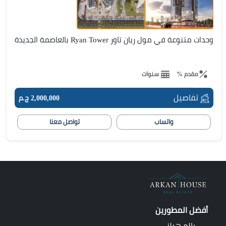
وحدات متنوعة في مول ريان تاور Ryan Tower بالعاصمة الجديدة
مقدم %
سنوات
تفاصيل
2,000,000 ج.م
واتساب
تواصل معنا
أفضل المطورين
بالم هيلز