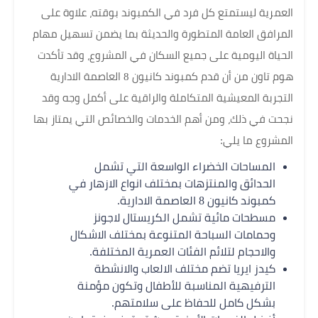
العمرية ليستمتع كل فرد في الكمبوند بوقته، علاوة على
المرافق العامة المتطورة والحديثة بما يضمن تسهيل مهام
الحياة اليومية على جميع السكان في المشروع، وقد تأكدت
هوم تاون من أن قدم كمبوند كانيون 8 العاصمة الادارية
التجربة المعيشية المتكاملة والراقية على أكمل وجه وقد
نجحت في ذلك، ومن أهم الخدمات والخصائص التي يمتاز بها
المشروع ما يلي:
المساحات الخضراء الواسعة التي تشمل
الحدائق والمنتزهات بمختلف انواع الازهار في
كمبوند كانيون 8 العاصمة الادارية.
مسطحات مائية تشمل الكريستال لاجونز
وحمامات السباحة المتنوعة بمختلف الاشكال
والاحجام لتلائم الفئات العمرية المختلفة.
كيدز ايريا تضم مختلف الالعاب والانشطة
الترفيهية المناسبة للأطفال وتكون مؤمنة
بشكل كامل للحفاظ على سلامتهم.