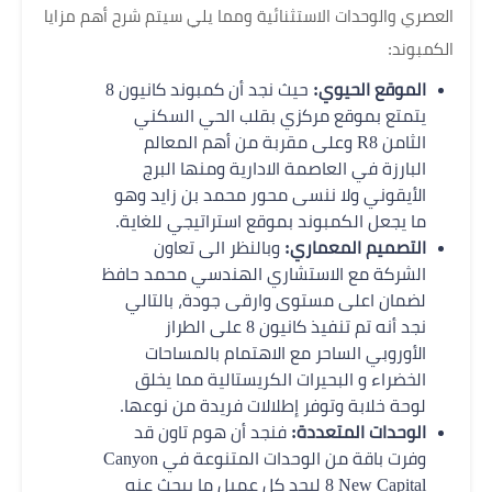
العصري والوحدات الاستثنائية ومما يلي سيتم شرح أهم مزايا
الكمبوند:
الموقع الحيوي:
حيث نجد أن كمبوند كانيون 8
يتمتع بموقع مركزي بقلب الحي السكني
الثامن R8 وعلى مقربة من أهم المعالم
البارزة في العاصمة الادارية ومنها البرج
الأيقوني ولا ننسى محور محمد بن زايد وهو
ما يجعل الكمبوند بموقع استراتيجي للغاية.
التصميم المعماري:
وبالنظر الى تعاون
الشركة مع الاستشاري الهندسي محمد حافظ
لضمان اعلى مستوى وارقى جودة، بالتالي
نجد أنه تم تنفيذ كانيون 8 على الطراز
الأوروبي الساحر مع الاهتمام بالمساحات
الخضراء و البحيرات الكريستالية مما يخلق
لوحة خلابة وتوفر إطلالات فريدة من نوعها.
الوحدات المتعددة:
فنجد أن هوم تاون قد
وفرت باقة من الوحدات المتنوعة في Canyon
8 New Capital ليجد كل عميل ما يبحث عنه