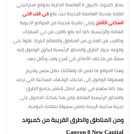
يمتاز كمبوند كانيون 8 العاصمة الادارية بموقع استراتيجي
للغاية بمدينة العاصمة الجديدة حيث يقع
في قلب الحي
السكني الثامن
وعلى مقربة شديدة من المواقع الحيوية
الهامة والرئيسية، كما أنه يقع بالقرب من حي السفارات
وبالقرب من العددي من المناطق والمعالم البارزة، علاوة على
وقوعه بجوار الطرق والمحاور الرئيسية ليكون الوصول إليه
سهلًا من مختلف الأماكن في أسرع وقت وبأقل جهد.
وهذا الموقع ما ضمن لك ولعائلتك تنقل سلس ومريح
وسهولة الوصول إلى مختلف الوجهات السكنية التي ترغب
بها، كما ساهم في توفير اتصال مُباشر بجميع الطرق
والمحاور الرئيسية الهامة، ومن هنا يمكنك الحصول على
تجربة سكنية مُريحة تضمن سهولة تنقلاتك اليومية.
ومن المناطق والطرق القريبة من كمبوند
Canyon 8 New Capital