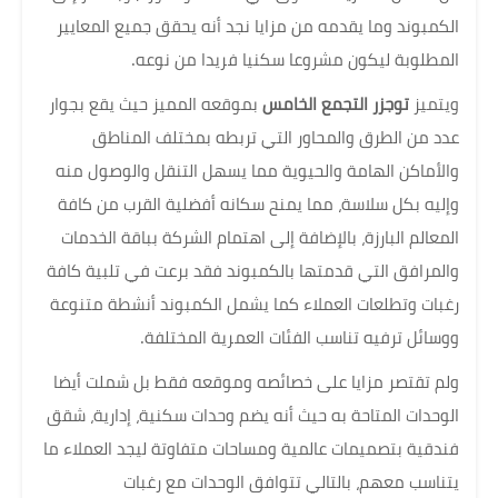
الكمبوند وما يقدمه من مزايا نجد أنه يحقق جميع المعايير
المطلوبة ليكون مشروعا سكنيا فريدا من نوعه.
ويتميز
توجزر التجمع الخامس
بموقعه المميز حيث يقع بجوار
عدد من الطرق والمحاور التي تربطه بمختلف المناطق
والأماكن الهامة والحيوية مما يسهل التنقل والوصول منه
وإليه بكل سلاسة، مما يمنح سكانه أفضلية القرب من كافة
المعالم البارزة، بالإضافة إلى اهتمام الشركة بباقة الخدمات
والمرافق التي قدمتها بالكمبوند فقد برعت في تلبية كافة
رغبات وتطلعات العملاء كما يشمل الكمبوند أنشطة متنوعة
ووسائل ترفيه تناسب الفئات العمرية المختلفة.
ولم تقتصر مزايا على خصائصه وموقعه فقط بل شملت أيضا
الوحدات المتاحة به حيث أنه يضم وحدات سكنية، إدارية، شقق
فندقية بتصميمات عالمية ومساحات متفاوتة ليجد العملاء ما
يتناسب معهم، بالتالي تتوافق الوحدات مع رغبات