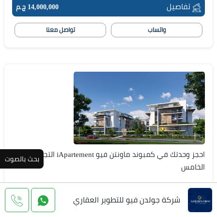
تفاصيل
14,000,000 ج.م
واتساب
تواصل معنا
احجز وحدتك في كمبوند ماونتن فيو iApartement التجمع
بحث بالصوت
الخامس
مقدم %
سنوات
شركة جولدن فيو للتطوير العقاري
تفاصيل
5,000,000 ج.م