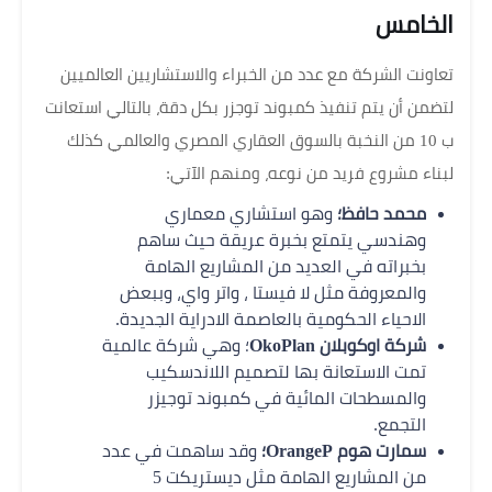
الخامس
تعاونت الشركة مع عدد من الخبراء والاستشاريين العالميين
لتضمن أن يتم تنفيذ كمبوند توجزر بكل دقة، بالتالي استعانت
ب 10 من النخبة بالسوق العقاري المصري والعالمي كذلك
لبناء مشروع فريد من نوعه، ومنهم الآتي:
محمد حافظ؛
وهو استشاري معماري
وهندسي يتمتع بخبرة عريقة حيث ساهم
بخبراته في العديد من المشاريع الهامة
والمعروفة مثل لا فيستا ، واتر واي، وببعض
الاحياء الحكومية بالعاصمة الادراية الجديدة.
شركة اوكوبلان OkoPlan
؛ وهي شركة عالمية
تمت الاستعانة بها لتصميم اللاندسكيب
والمسطحات المائية في كمبوند توجيزر
التجمع.
سمارت هوم OrangeP؛
وقد ساهمت في عدد
من المشاريع الهامة مثل ديستريكت 5