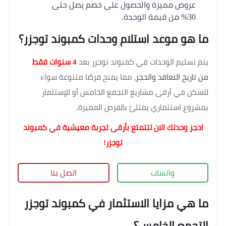
عروض مميزة والحصول على
خصم يصل حتى
30% م
ن قيمة الوحدة.
ما هو موعد استلام وحدات كمبوند توجزر؟
يتم تسليم الوحدات في كمبوند توجزر بعد
4 سنوات فقط
من
تاريخ التعاقد والحجز،
مما يمنح فرصًا متنوعة سواء
للسكن في أرقى مشاريع التجمع الخامس أو للإستثمار
بمشروع استثماري يمتلئ بالفرص المميزة.
احجز وحدتك الان لتتمتع بأرقى تجربة معيشية في كمبوند
توجزر!
واتساب
اتصل بنا
ما هي مزايا الاستثمار في كمبوند توجزر
التجمع الخامس؟