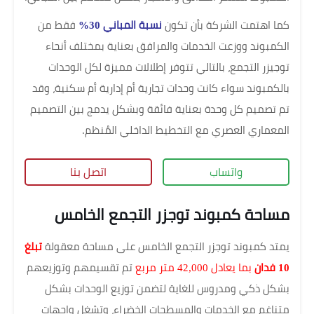
كما اهتمت الشركة بأن تكون
نسبة المباني 30%
فقط من
الكمبوند ووزعت الخدمات والمرافق بعناية بمختلف أنحاء
توجيزر التجمع، بالتالي تتوفر إطلالات مميزة لكل الوحدات
بالكمبوند سواء كانت وحدات تجارية أم إدارية أم سكنية، وقد
تم تصميم كل وحدة بعناية فائقة وبشكل يدمج بين التصميم
المعماري العصري مع التخطيط الداخلي المُنظم.
واتساب
اتصل بنا
مساحة كمبوند توجزر التجمع الخامس
يمتد كمبوند توجزر التجمع الخامس على مساحة معقولة
تبلغ
10 فدان
بما يعادل 42,000 متر مربع
تم تقسيمهم وتوزيعهم
بشكل ذكي ومدروس للغاية لتضمن توزيع الوحدات بشكل
متناغم مع الخدمات والمسطحات الخضراء، وتشغل واجهات