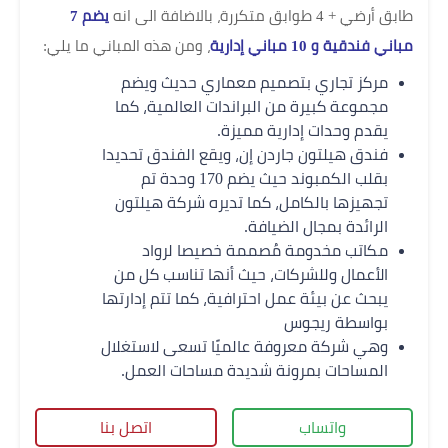
طابق أرضي + 4 طوابق متكررة، بالاضافة الى انه
يضم 7
مباني فندقية و 10 مباني إدارية
، ومن هذه المباني ما يلي:
مركز تجاري بتصميم معماري حديث ويضم
مجموعة كبيرة من البراندات العالمية، كما
يقدم وحدات إدارية مميزة.
فندق هيلتون جاردن إن، ويقع الفندق تحديدا
بقلب الكمبوند حيث يضم 170 وحدة تم
تجهيزها بالكامل، كما تديره شركة هيلتون
الرائدة بمجال الضيافة.
مكاتب مخدومة مُصممة خصيصا لرواد
الأعمال وللشركات، حيث أنها تناسب كل من
يبحث عن بيئة عمل احترافية، كما تتم إدارتها
بواسطة ريجوس
وهي شركة معروفة عالميًا تسعى لاستغلال
المساحات بمرونة شديدة مساحات العمل.
واتساب
اتصل بنا