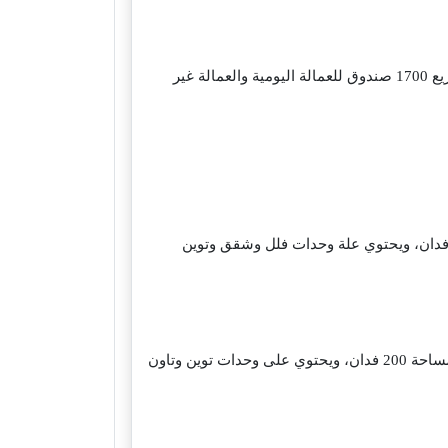
أعلنت مصر إيطاليا عن مبادرة “رسالة أمل” بالتعاون مع جمعية الأورمان، وعملت على جمع تبرعات في “صندوق الأمل” لتوزيع 1700 صندوق للعمالة اليومية والعمالة غير
ب مدينة المستقبل، وهو واحد من اهم مشروعات شركة مصر ايطاليا، ويمتد على مساحة 268 فدان، ويحتوي علة وحدات فلل وشقق وتوين
على شارع محمد بن زايد الجنوبي مباشرة، بالقرب من القصر الرئاسي، ويمتد على مساحة 200 فدان، ويحتوي على وحدات توين وتاون