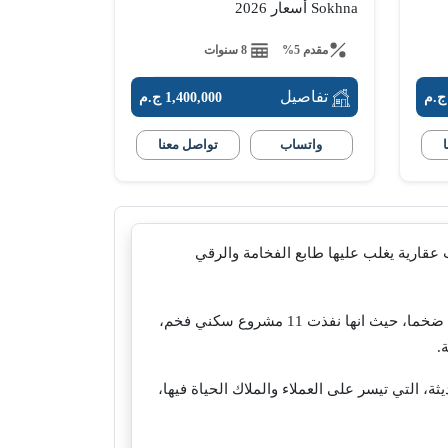
Sokhna أسعار 2026
مقدم 5%
8 سنوات
تفاصيل
1,400,000 ج.م
واتساب
تواصل معنا
قارية يغلب عليها طابع الفخامة والرقي
عملت الشركة على ترسيخ اسمها في السوق العقاري منذ لحظة تأسيسها، واستطاعت تقديم ما يزيد عن 20 مشروعا عقاريا ضخما، حيث انها نفذت 11 مشروع سكني فخم،
 التقنيات الحديثة، التي تيسر على العملاء والملاك الحياة فيها،