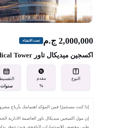
2,000,000 ج.م
تحت الانشاء
اكسجين ميديكال تاور Oxygen Medical Tower العاصمة الإدارية
مقدم
النوع
التقسيط
%
سنوات
إذا كنت مستثمرًا فمن المؤكد اهتمامك بأرباح مشر
إن مول اكسجين ميديكال تاور العاصمة الادارية الج
طبي مخصص للاستثمارات الناجحة، حيث تتوفر بداخله