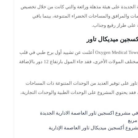
ة الجديدة على هيئة مذهلة ورائعة والتي كانت من خلال تخصيص
ات والمرافق والمساحات الخضراء المتنوعة، بينما باقي
 على طراز رفيع وجذاب.
سجين ميديكال تاور
شركة عنوان للتطوير العقاري والمطورة لمشروع Oxygen Medical Tower أعلنت عن تشييد أول برج طبي في قلب
العاصمة الادارية الجديدة، والتي طبيعته تختلف عن مختلف المولات الأخرى، فقد جاء المول بارتفاع 12 دور بالإضافة
ور على توفير العديد من الوحدات المتنوعة ذات المساحات
ء، فقد يحتوي المشروع على الوحدات الطبية والوحدات التجارية،
 في مشروع اكسجين تاور العاصمة الادارية الجديدة
روع أكسجين ميديكال تاور العاصمة الإدارية