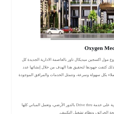
 مول اكسجين ميديكال تاور بالعاصمة الادارية الجديدة كل
 لذلك كثفت جهودها لتحقيق هذا الهدف من خلال إنشائها عدد
ملاء بكل سهولة وسرعة، وتتمثل الخدمات والمرافق الموجودة
يحتوي مشروع اكسجين ميديكال تاور العاصمة الادارية على خدمة Drive thru بالدور الأرضي، وتعمل المباني كلها
فحة الحرائق، ونظام تشغيل التكييف.