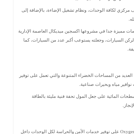
Oxygen Medical Tow يوفر تكييف مركزي لكافة الوحدات، ونظام تشغيل الإضاءة، بالإضافة إلى
ه.
ات مميزة جدا في مشروعها اكسجين ميديكال العاصمة الإدارية
كن السيارات، وجعلته يستوعب أكبر عدد من السيارات، كما
فة.
 العديد من المساحات الخضراء المتنوعة والتي تعمل على توفير
 نوافير مياه وبحيرات صناعية.
حات المائية على جعل المول تحفة فنية مليئة بالطاقة
نجاز.
حرصت الشركة المطورة لمشروع Oxygen Medical Tower على توفير خدمات الأمن والحراسة لكل الوحدات داخل