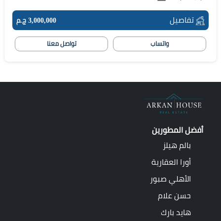
تفاصيل
3,000,000 ج.م
واتساب
تواصل معنا
أفضل المطورين
بالم هيلز
أورا العقارية
الأهلي صبور
حسن علام
هايد بارك