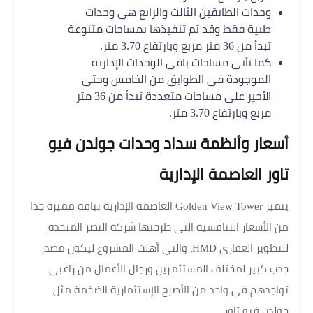
وحدات الطابقين الثالث والرابع هى وحدات
طبية فقط وقد تم تنفيذها بمساحات متنوعة
تبدأ من 36 متر مربع وبارتفاع 3.70 متر.
كما تأتي مساحات باقى الوحدات الإدارية
الموجودة فى الطوابق من الخامس وحتى
الأخير على مساحات متعددة تبدأ من 36 متر
مربع وبارتفاع 3.70 متر.
أسعار وأنظمة سداد وحدات جولدن فيو
تاور العاصمة الإدارية
يتميز Golden View Tower العاصمة الإدارية بباقة مميزة جدا
من الأسعار التنافسية التى طرحتها شركة النصر المتحدة
للتطوير العقارى HMD، والتي أهلت المشروع ليكون مصدر
جذب كبير لمختلف المستثمرين ورجال الأعمال من راغبى
تواجدهم فى واحد من الأصرح الإستثمارية الضخمة مثل
جولدن فيو تاور.