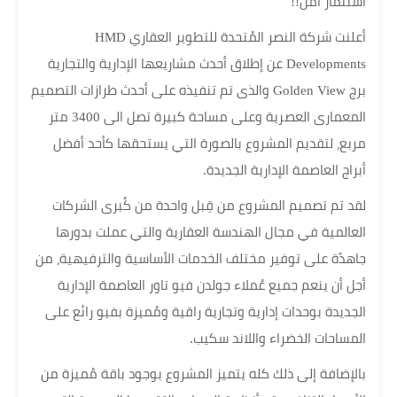
استثمار آمن!!
أعلنت شركة النصر المُتحدة للتطوير العقاري HMD
Developments عن إطلاق أحدث مشاريعها الإدارية والتجارية
برج Golden View والذى تم تنفيذه على أحدث طرازات التصميم
المعمارى العصرية وعلى مساحة كبيرة تصل الى 3400 متر
مربع، لتقديم المشروع بالصورة التي يستحقها كأحد أفضل
أبراج العاصمة الإدارية الجديدة.
لقد تم تصميم المشروع من قِبل واحدة من كُبرى الشركات
العالمية في مجال الهندسة العقارية والتي عملت بدورها
جاهدًة على توفير مختلف الخدمات الأساسية والترفيهية، من
أجل أن ينعم جميع عُملاء جولدن فيو تاور العاصمة الإدارية
الجديدة بوحدات إدارية وتجارية راقية ومُميزة بفيو رائع على
المساحات الخضراء واللاند سكيب.
بالإضافة إلى ذلك كله يتميز المشروع بوجود باقة مُميزة من