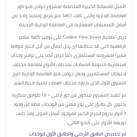
الأمثل للمساحة الكبيرة المخصصة لمشروع جولدن فيو تاور
العاصمة الإدارية والتى بلغت 3463 متر مربع، وتنفيذ واحد من
أفضل التصميمات المعمارية فى العاصمة الإدارية الجديدة.
حرص تصميم Golden View Tower على توفير كافة عناصر
الرفاهية التي قد يحتاجها اى رجل أعمال من أجل اختيار موقعا
مميزا لمشروعه الاستثمارى، كما حرص أيضا على توفير وحدات
استثمارية متنوعة المساحات بمختلف الأنواع لملائمة مختلف
إحتياجات المستثمرين وجعل جولدن فيو العاصمة الإدارية صرح
التسوق الأول الذي يختاره مختلف العملاء لتلبية احتياجاتهم.
تم تنفيذ المشروع ليتكون من دور أرضى + 10 طوابق متكررة
يحتوي كل طابق على نوع معين من الوحدات، فضلا عن وجود
3 أدوار بدروم للجراج الكبير الموجود أسفل المول، وقد جاءت
توزيعة الأدوار على النحو التالى:
تم تخصيص الطابق الأرضي والطابق الأول للوحدات