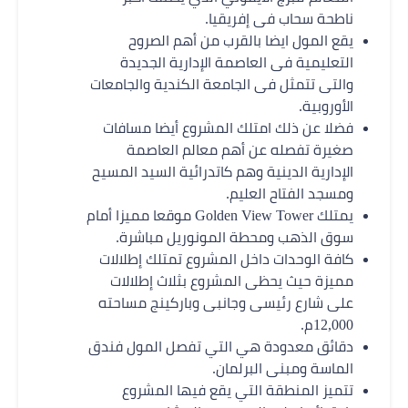
ناطحة سحاب فى إفريقيا.
يقع المول ايضا بالقرب من أهم الصروح
التعليمية فى العاصمة الإدارية الجديدة
والتى تتمثل فى الجامعة الكندية والجامعات
الأوروبية.
فضلا عن ذلك امتلك المشروع أيضا مسافات
صغيرة تفصله عن أهم معالم العاصمة
الإدارية الدينية وهم كاتدرائية السيد المسيح
ومسجد الفتاح العليم.
يمتلك Golden View Tower موقعا مميزا أمام
سوق الذهب ومحطة المونوريل مباشرة.
كافة الوحدات داخل المشروع تمتلك إطلالات
مميزة حيث يحظى المشروع بثلاث إطلالات
على شارع رئيسى وجانبى وباركينج مساحته
12,000م.
دقائق معدودة هي التي تفصل المول فندق
الماسة ومبنى البرلمان.
تتميز المنطقة التي يقع فيها المشروع