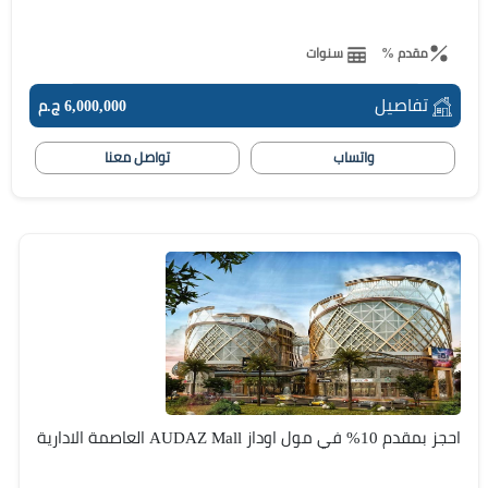
مقدم %
سنوات
تفاصيل
6,000,000 ج.م
واتساب
تواصل معنا
احجز بمقدم 10% في مول اوداز AUDAZ Mall العاصمة الادارية