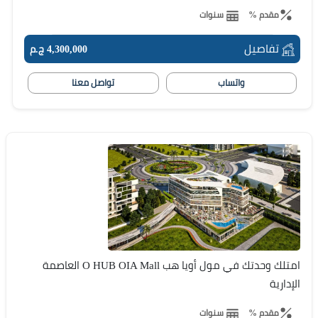
مقدم %
سنوات
تفاصيل
4,300,000 ج.م
واتساب
تواصل معنا
امتلك وحدتك في مول أويا هب O HUB OIA Mall العاصمة
الإدارية
مقدم %
سنوات