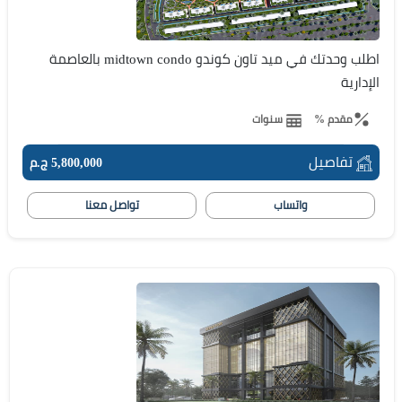
اطلب وحدتك في ميد تاون كوندو midtown condo بالعاصمة
الإدارية
مقدم %
سنوات
تفاصيل
5,800,000 ج.م
واتساب
تواصل معنا