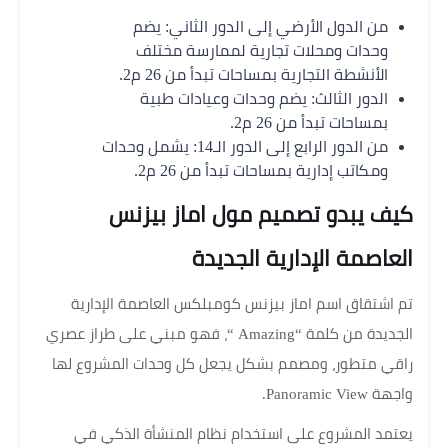
من الدول الأرضي إلى الدور الثاني: يضم
وحدات ومحلات تجارية لممارسة مختلف
الأنشطة التجارية بمساحات تبدأ من 26 م2.
الدور الثالث: يضم وحدات وعيادات طبية
بمساحات تبدأ من 26 م2.
من الدور الرابع إلى الدور الـ14: يشمل وحدات
ومكاتب إدارية بمساحات تبدأ من 26 م2.
كيف يبدو تصميم مول اماز بيزنس
العاصمة الإدارية الجديدة
تم اشتقاق اسم اماز بيزنس كومبلكس العاصمة الإدارية
الجديدة من كلمة “Amazing “، فهو مبني على طراز عصري
راقي متطور، ومصمم بشكل يجعل كل وحدات المشروع لها
واجهة Panoramic View.
يعتمد المشروع على استخدام نظام المنشأة الذكي في