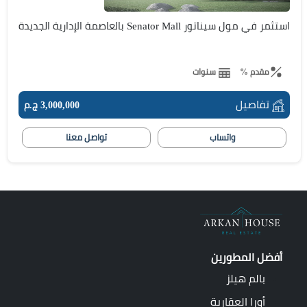
استثمر في مول سيناتور Senator Mall بالعاصمة الإدارية الجديدة
مقدم %
سنوات
تفاصيل
3,000,000 ج.م
واتساب
تواصل معنا
أفضل المطورين
بالم هيلز
أورا العقارية