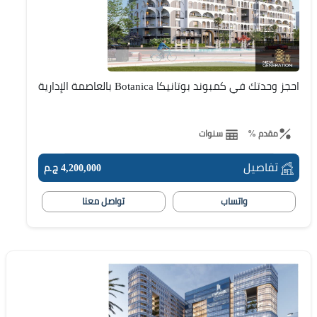
احجز وحدتك في كمبوند بوتانيكا Botanica بالعاصمة الإدارية
مقدم %
سنوات
تفاصيل
4,200,000 ج.م
واتساب
تواصل معنا