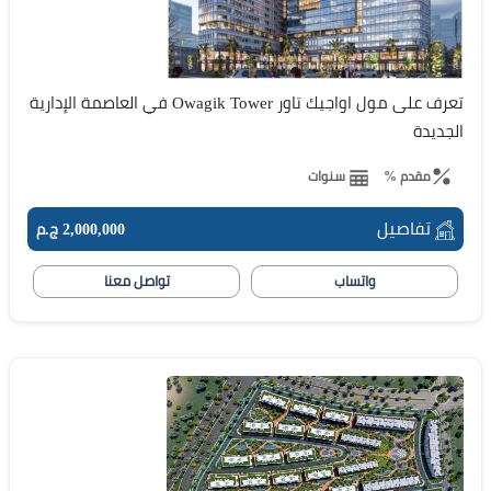
تعرف على مول اواجيك تاور Owagik Tower في العاصمة الإدارية
الجديدة
مقدم %
سنوات
تفاصيل
2,000,000 ج.م
واتساب
تواصل معنا