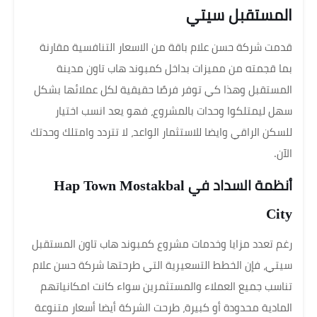
المستقبل سيتي
قدمت شركة حسن علام باقة من الاسعار التنافسية مقارنة
بما قجمته من مميزات بداخل كمبوند هاب تاون مدينة
المستقبل وهذا كي توفر فرصًا حقيقية لكل عملائها بشكل
سهل ليمتلكوا وحدات بالمشروع، فهو يعد انسب اختيار
للسكن الراقي وايضا للاستثمار الواعد، لا تتردد وامتلك وحدتك
الآن.
أنظمة السداد في Hap Town Mostakbal
City
رغم تعدد مزايا وخدمات مشروع كمبوند هاب تاون المستقبل
سيتي، فإن الخطط التسعيرية التي طرحتها شركة حسن علام
تناسب جميع العملاء والمستثمرين سواء كانت امكانياتهم
المادية محدودة أو كبيرة، طرحت الشركة أيضا أسعار متنوعة