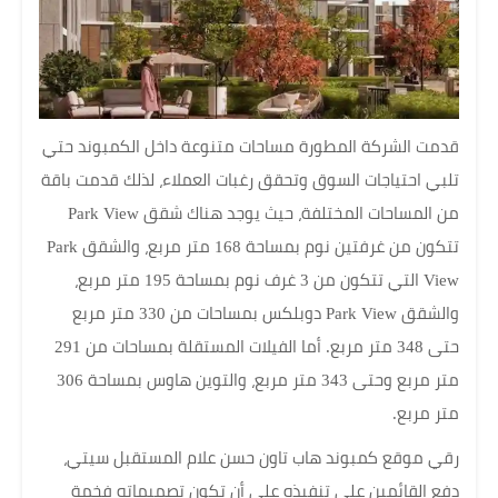
قدمت الشركة المطورة مساحات متنوعة داخل الكمبوند حتي
تلبي احتياجات السوق وتحقق رغبات العملاء، لذلك قدمت باقة
من المساحات المختلفة، حيث يوجد هناك شقق Park View
تتكون من غرفتين نوم بمساحة 168 متر مربع، والشقق Park
View التي تتكون من 3 غرف نوم بمساحة 195 متر مربع،
والشقق Park View دوبلكس بمساحات من 330 متر مربع
حتى 348 متر مربع. أما الفيلات المستقلة بمساحات من 291
متر مربع وحتى 343 متر مربع، والتوين هاوس بمساحة 306
متر مربع.
رقي موقع كمبوند هاب تاون حسن علام المستقبل سيتي،
دفع القائمين على تنفيذه على أن تكون تصميماته فخمة