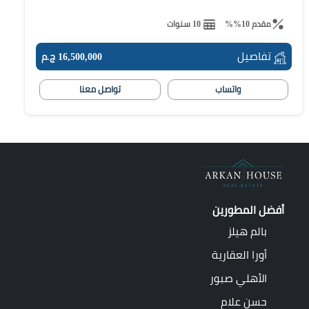
مقدم 10%%
10 سنوات
تفاصيل
16,500,000 ج.م
واتساب
تواصل معنا
أفضل المطورين
بالم هيلز
أورا العقارية
الأهلي صبور
حسن علام