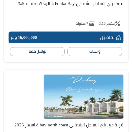
فوكا باي الساحل الشمالي Fouka Bay شاليهك بمقدم 5%
مقدم 10%
7 سنوات
تفاصيل
16,000,000 ج.م
واتساب
تواصل معنا
قرية دي باي الساحل الشمالي d bay north coast اسعار 2026