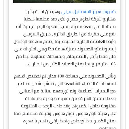
كمبوند سينز المستقبل سيتي
وهو من احدث وأبرز
مشاريع شركة تطوير مصر والذي يعد مجتمعا سكنيا
متكاملا في بقعة مميزة بقلب القاهرة الجديدة، حيث أنه
يقع على مقربة من الطريق الدائري، طريق السويس،
وأيضا العاصمة الإدارية الجديدة، بما يضمن سهولة الوصول
إليه، ويتمتع الكمبوند بميزة هامة جدًا وهي احتوائه على
فلل فقط بأرقى التصميمات، وبمساحات متفاوتة تبدأ من
165 متر مربع بما يمنح العملاء الكثير من الخيارات.
ويأتي الكمبوند على مساحة 100 فدان تم تخصيص اغلهم
للمسطحات الخضراء الشاسعة التي تنتشر بشكل متناغم
مع البحيرات الصناعية، وتم توزيعهم بعناية مع المباني
وهذا لتتمكن الشركة من توفير خصوصية ومساحات
مفتوحة بداخل الكمبوند، وقد جاءت الوحدات المتنوعة
على هيئة تاون هاوس، توين هاوس، وفيلات مستقلة، مما
يمنح الكمبوند طابع خاص ونمط راقي يتسم بالهدوء
والفخامة.