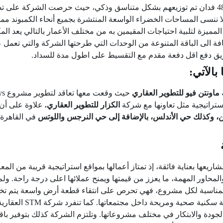
على مساحة 48 فدان تم توزيعهم بشكل متناسق وذكي، حيث حرصت الشركة على
 ولا ننسى المساحات الخضراء الواسعة المنتشرة بجميع أنحاء الكمبوند 
ميزة لتلبية احتياجات المقيمين به من مختلف الأعمار بالتالي يعد الم
فة الى الباقة المتنوعة من الوحدات التي طرحتها الشركة والتي تعمل ع
ريق دفع اقل دفعة مقدم مع التقسيط على اطول مدة للسداد.
ماونتن فيو للتطوير العقاري
ستراتيجية مثل تعاونها مع شركة
الكزار للتطوير العقاري.
، وكذلك حي الأندلس، بالإضافة إلى حي النرجس واللوتس
في القاهرة ا
لى اختيار مواقع مشاريعها بعناية فائقة، إذ تمتاز أعمالها بمواقع استراتيجية قريبة 
لمحاور المهمة، ما يعزز من قيمتها ويمنح عملائها اعلى درجة راحة. ول
 المناسبة لكل مشروع، فهي تحرص على انتقاء قطعة أرض واسعة يتم 
شاسعة ومرافق خدمية متكا
ودة والابتكار في مختلف مشروعاتها. وتلتزم الشركة كذلك بتوفير باقة