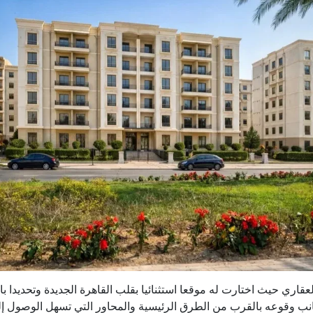
دث إبداعات شركة STM للتطوير العقاري حيث اختارت له موقعا استثنائيا بقلب القاهرة الجدي
 جانب وقوعه بالقرب من الطرق الرئيسية والمحاور التي تسهل الوصول 