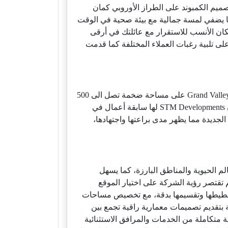
 تصميم الكمبوند على الطراز الأوروبي كمان
مما يضفي لمسة جمالية مع بيئة صحية في الوقت
كان الأنسب للاستقرار مع عائلتك في أرقى
لى تلبية رغبات العملاء المختلفة كما قدمت
حيث وقعت معها تعاقد لتطوير مشروع Grand Valleys على مساحة ضخمة تصل الى 500
علاوة على أن STM Developments لها سابقة أعمال في
لجديدة مما يظهر مدى براعتها واجتهادها،
من المعالم الحيوية والمناطق البارزة، كما يسهل
م تقتصر رؤية الشركة على اختيار الموقع
تخطيطها وتقسيمها بدقة، مع تخصيص مساحات
ملة، هذا لضمان بيئة سكنية صحية ومريحة داخل مجتمعاتها. كما تنفرد شركة STM العقارية بتقديم تصميمات معمارية راقية تجمع بين
 متكاملة من الخدمات والمرافق الاستثنائية