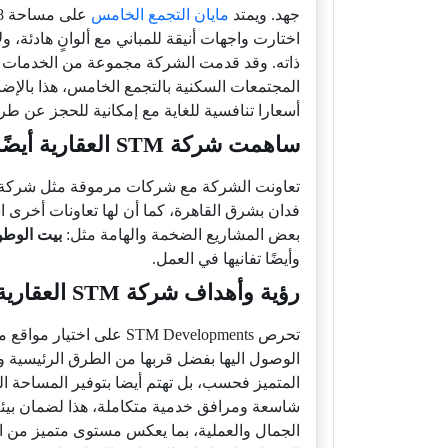
جهد. ويمتد
مايان التجمع الخامس
اختارت واجهات أنيقة للمباني مع ألوانٍ هادئة،
ذاته. وقد قدمت الشركة مجموعة من الخدمات الم
المجتمعات السكنية بالتجمع الخامس، هذا بالإضا
أسعارا تنافسية للغاية مع إمكانية للحجز عن ط
ساهمت شركة STM العقارية أيضًا بالآتي:
تعاونت الشركة مع شركات مرموقة مثل شركة
فدان بشرق القاهرة، كما أن لها تعاونات أخرى ا
بعض المشاريع الضخمة والهامة مثل:
بيت الوطن
وأيضًا تفانيها في العمل.
رؤية وأهداف شركة STM العقارية
تحرص STM Developments ع
الوصول اليها بفضل قربها من الطرق الرئيسية وا
المتميز فحسب، بل تهتم أيضا بتوفير المساحة
الجمال والعملية، بما يعكس مستوى متميز من الج