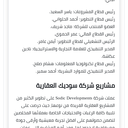
رئيس قطاع المشروعات؛ ياسر السعيد.
رئيس قطاع التطوير؛ أحمد الحلواني.
العضو المنتدب للشركة؛ ماجد شريف.
رئيس القطاع المالي؛ عمر الحموي.
الرئيس التشغيلي لقطاع التطوير؛ أيمن عامر.
المدير التنفيذي للعلامة التجارية والاستراتيجية؛ نادين
عكاشة.
رئيس قطاع تكنولوجيا المعلومات؛ هشام صلاح.
المدير التنفيذي للموارد البشرية؛ أحمد سمير.
مشاريع شركة سوديك العقارية
عملت شركة Sodic Developments على تطوير الكثير من
المشاريع العقارية الفريدة من نوعها، حيث حرصت على
تلبية كافة الرغبات والاحتياجات الخاصة بعملائها المخلصين
لتضمن حصولهم على افضل تجربة معيشية وأرقى جودة
مع رفاهية لا حدود لها، ومن أهم المشاريع التي عملت