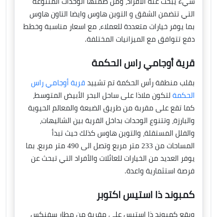
شيء يبحث عنه الأفراد، ومن ضمنها الوحدات المتنوعة
التي تتضمن الشقق و التوين هاوس وايضا التاون هاوس
بما يوفر خيارات متعددة للعملاء، مع اسعار مناسبة وخطط
دفع تتوافق مع الميزانيات المختلفة.
قرية أوجامي راس الحكمة
بقلب منطقة رأس الحكمة تم تشييد
قرية أوجامي راس
الحكمة
لتكون ملاذا على ساحل البحر الأبيض المتوسط،
كما تقع على مقربة من طريق الضبعة والمعالم الحيوية
والبارزة، وتتنوع الوحدات بداخل القرية بين الشاليهات،
والفلل المستقلة، والتوين هاوس كذلك حيث تبدأ
المساحات من 233 متر مربع وتصل الى 490 متر مربع، بما
يوفر العديد من الخيارات للعائلات والأفراد التي تبحث عن
فرصة استثمارية واعدة.
كمبوند ذا استيس اكتوبر
ويقع كمبوند ذا استيس على مقربة من مطار سفنكس