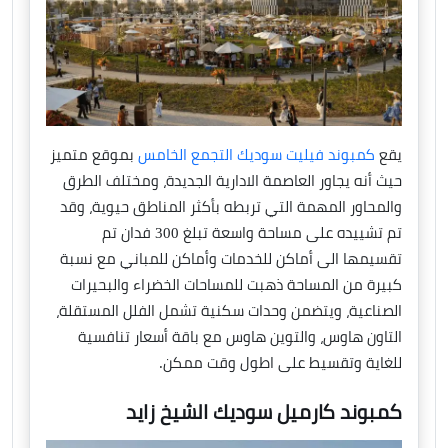
يقع
كمبوند فيليت سوديك التجمع الخامس
بموقع متميز
حيث أنه يجاور العاصمة الادارية الجديدة، ومختلف الطرق
والمحاور المهمة التي تربطه بأكثر المناطق حيوية، وقد
تم تشييده على مساحة واسعة تبلغ 300 فدان تم
تقسيمها الى أماكن للخدمات وأماكن للمباني مع نسبة
كبيرة من المساحة ذهبت للمساحات الخضراء والبحيرات
الصناعية، ويتضمن وحدات سكنية تشمل الفلل المستقلة،
التاون هاوس، والتوين هاوس مع باقة أسعار تنافسية
للغاية وتقسيط على اطول وقت ممكن.
كمبوند كارميل سوديك الشيخ زايد