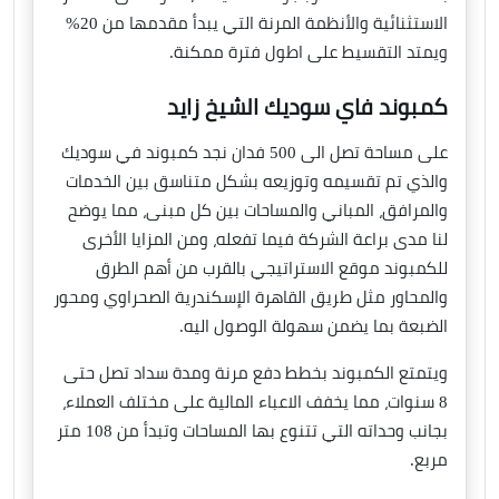
الاستثنائية والأنظمة المرنة التي يبدأ مقدمها من 20%
ويمتد التقسيط على اطول فترة ممكنة.
كمبوند فاي سوديك الشيخ زايد
على مساحة تصل الى 500 فدان نجد كمبوند في سوديك
والذي تم تقسيمه وتوزيعه بشكل متناسق بين الخدمات
والمرافق، المباني والمساحات بين كل مبنى، مما يوضح
لنا مدى براعة الشركة فيما تفعله، ومن المزايا الأخرى
للكمبوند موقع الاستراتيجي بالقرب من أهم الطرق
والمحاور مثل طريق القاهرة الإسكندرية الصحراوي ومحور
الضبعة بما يضمن سهولة الوصول اليه.
ويتمتع الكمبوند بخطط دفع مرنة ومدة سداد تصل حتى
8 سنوات، مما يخفف الاعباء المالية على مختلف العملاء،
بجانب وحداته التي تتنوع بها المساحات وتبدأ من 108 متر
مربع.