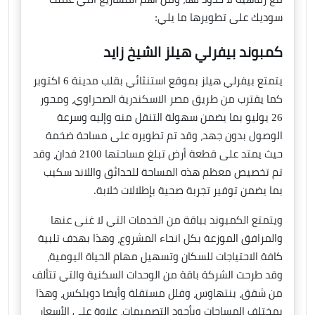
سوديك على تطويرها ما يلي:
كمبوند بيفرلي هيلز الشيخ زايد
يتمتع بيفرلي هيلز بموقع استنثائي بقلب مدينة 6 اكتوبر
كما يقترب من طريق مصر الاسكندرية الصحراوي، ومحور
26 يوليو بما يضمن سهولة التنقل منه وإليه وسرعة
الوصول بدون جهد، وقد تم تطويره على مساحة ضخمة
حيث يمتد على قطعة أرض تبلغ مساحتها 2100 فدان، وقد
تم تخصيص معظم هذه المساحة للحدائق واللاند سكيب
بما يضمن توفير تجربة صحية بإطلالات خلابة.
ويتمتع الكمبوند بباقة من الخدمات التي لا غنى عنها
والمرافق الموزعة بكل انحاء المشروع، وهذا بهدف تلبية
كافة الاحتياجات للسكان وتسهيل مهام الحياة اليومية،
وقد طرحت الشركة باقة من الوحدات السكنية والتي تتألف
من شقق، بنتهاوس، وفلل مستقلة وأيضا دوبلكس، وهذا
بمختلف المساحات وبأجود التصميمات، علاوة على الأسعار