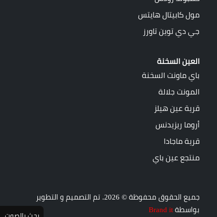
مول كابيتال هايتس
جي دي توين تاورز
العين السخنة
باي ماونت السخنة
المونت جلالة
قرية عين هيلز
أروما ريزيدنس
قرية ماجادا
منتجع عين باي
جميع الحقوق محفوظة © 2026. تم التصميم و التطوير
بواسطة
Brand it
بحث بالصوت