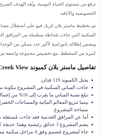
ترفع من مستوى الحياة اليومية، ويُعد الهدف الصر
الخصوصية والأناقة.
تم تخطيط ماستر بلان كريك فيو على استغلال مساحت
السكنية التي جاءت مُحاطة بسلسلة من المرافق الخ
ويضمن إطلالة بانورامية لأكبر عدد ممكن من الوحد
كبيرة من المخطط، مع تخصيص مجموعة واسعة من ال
تفاصيل ماستر بلان كمبوند Creek View القاهرة الجديدة
يحتل الكمبوند 119 فدان.
جاءت المباني السكنية في المشروع مكونة من دور أرضي يليه 5
تبلغ نسبة المباني ما يقرب إلى 16% من إجمالي مساحة المشروع.
مساحة المشروع.
أما عن المرافق الخدمية فقد جاءت مُستغلة ما يقرب إلى 8% فقط من
يضم المشروع 3 حدائق رئيسية وهما: حديقة كريك هايتس، حديقة كريك فاليز، وحديقة كريك أيلاند.
جاء لمشروع مُصمم وفق 4 مراحل سكنية مما يضم 4 مجمعات سكنية متنوعة.