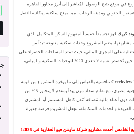
 في موقع يتيح الوصول المُباشر إلى أبرز محاور القاهرة
ين الجنوبي ومدينة الرحاب، مما يمنح ساكنيه إمكانية التنقل
ند كريك فيو
تجسيداً حقيقياً لمفهوم السكن المتكامل الذي
ف مشاريعها، يضم المشروع وحدات سكنية متنوعة تبدأ من
تثنائية على المجرى المائي، حيث تمتد المساحات الخضراء على
نسبة تتجاوز 80% من إجمالي مساحة المشروع، في حين تُخصص نسبة لا تتعدى 20% للوحدات السكنية والمباني،
جد
تنافسية بالقياس إلى ما يوفره المشروع من قيمة
حقيقية مضافة. تبدأ أسعار الوحدات من 6,000,000 جنيه مصري، مع نظام سداد مرن يبدأ بمقدم لا يتجاوز 5% من
حدة، وتقسيط مريح لمدة تصل إلى 10 سنوات دون أعباء مالية مُضافة تُثقل كاهل المستثمر أو المشتري
ت الفريدة والخدمات المتكاملة، تجعل المشروع فرصة جديرة
ي.
 الخامس أحدث مشاريع شركة ماونتن فيو العقارية في 2026!