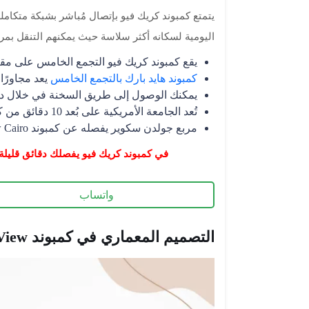
يتمتع كمبوند كريك فيو بإتصال مُباشر بشبكة متكامل
اليومية لسكانه أكثر سلاسة حيث يمكنهم التنقل بمرو
يقع كمبوند كريك فيو التجمع الخامس على مق
كمبوند هايد بارك بالتجمع الخامس
يعد مجاورًا للمش
يمكنك الوصول إلى طريق السخنة في خلال دق
تُعد الجامعة الأمريكية على بُعد 10 دقائق من كمبوند كريك فيو.
مربع جولدن سكوير يفصله عن كمبوند Creekview New Cairo قرابة 3 دقائق فقط.
في كمبوند كريك فيو يفصلك دقائق قليلة 
واتساب
التصميم المعماري في كمبوند Creek View التجمع الخامس