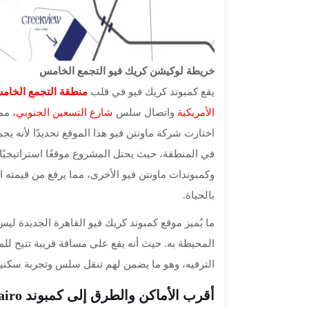
خريطة لوكيشن كريك فيو التجمع الخامس
يقع كمبوند كريك فيو في قلب
منطقة التجمع الخامس
الأمريكية
واتصال سلس
شارع التسعين الجنوبي،
مما
اختارت شركة ماونتن فيو هذا الموقع تحديدًا لأنه ي
في المنطقة، حيث يحتل المشروع موقعًا استراتيجيًا
وكمبوندات ماونتن فيو الأخرى، مما يرفع من قيمته ا
بالحياة.
ما يُميز موقع كمبوند كريك فيو القاهرة الجديدة لي
المحيطة به. حيث أنه يقع على مسافة قريبة تتيح للمق
الترفيه، وهو ما يضمن لهم تنقل سلس وتجربة سكني
أقرب الأماكن والطرق إلى كمبوند Creekview New Cairo