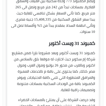
ويضم الكمبوند 773 وحدة سكنية بين الفيلات والشقق
الفاخرة، بمساحات تبدأ من 242 متر مربع وتصل الى 265
متر مربع، كما تأتي الاسعار بشكل تنافسي للغاية حيث
يبدا سعر الشقق السكنية من 15,408,335 جنيه مصري
وتأتي انظمة السداد بمقدم يبدأ من 5% وأقساط تصل الى
10 سنوات.
كمبوند 31 ويست أكتوبر
كمبوند 31 ويست أكتوبر ويعد مشروعا بارزا ضمن مشاريع
شركة إم سكوير حيث اختارت له موقعا بلق بالسادس من
اكتوبر وبالقرب من محور 26 يوليو ومول العرب ومول
مصر كذلك، كما يحتوي على باقة م نالخدمات المميزة
والمرافق المتطورة التي تلبي كافة الاحتياجات، ويوفر
الكمبوند باقة من الوحدات السكنية بمساحات متنوعة
وتصميمات راقية للغاية.
وقد حرصت الشركة على أن يمتلئ بالمساحات الخضراء