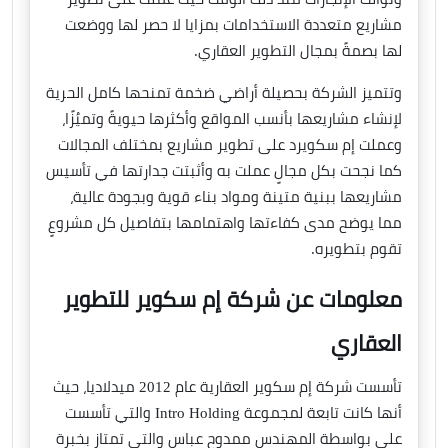
مشاريع متعددة الاستخدامات بمزايا لا حصر لها ووضعت
لها بصمةً بمجال التطوير العقاري.
وتتميز الشركة بحصيلة أراضي ضخمة تمنحها كامل الحرية
لإنشاء مشاريعها بأنسب المواقع وأكثرها حيويةً وتميُزًا،
وعملت إم سكويرد على تطوير مشاريع بمختلف المجالات
كما نجحت بكل مجالٍ عملت به وأثبتت جدارتها في تأسيس
مشاريعها ببنية متينة ومواد بناء قوية وبجودة عالية،
مما يوضح مدى كفاءتها واهتمامها بتفاصيل كل مشروعٍ
تقوم بتطويره.
معلومات عن شركة إم سكوير للتطوير
العقاري
تأسست شركة إم سكوير العقارية عام 2012 ميدلاديا، حيث
أنها كانت تابعة لمجموعة Intro Holding والتي تأسست
على بواسطة المهندس ممدوح عباس والتي تمتاز بخبرة