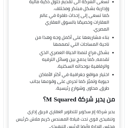
تسعى الشركة الى تقديم حلول ذكية مالية
وإدارية بشكل مبتكر ومختلف.
كما تسعى إلى إحداث طفرة في عالم
العقارات وخصيصًا بالسوق العقاري
المصري.
بناء مشاريعها على أكمل وجه وهذا من
ناحية المساحات التي تصممها
بشكل مراعٍ لنمط الحياة العصري الذي
تقدمه، كما يدمج بين وسائل الترفيه
والرفاهية بوحداته السكنية.
اختيار مواقع جغرافية في أكثر الأماكن
حيوية وتميُز كما تحرص على وقوعها بجانب
طرق، محاور، وشوارع رئيسية.
من يدير شركة M Squared؟
يدير شركة إم سكوير للتطوير العقاري فريق إداري
وتنفيذي قوي تحت قيادة المهندس كريم ملاش كرئيس
مجلس الإدارة وأيضا الرئيس التنفيذي.