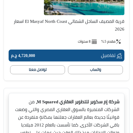
قرية المصيف الساحل الشمالي El Masyaf North Coast اسعار
2026
مقدم 5%
8 سنوات
تفاصيل
4,720,000 ج.م
واتساب
تواصل معنا
شركة إم سكوير للتطوير العقاري M Squared،
من
الشركات المتميزة بالسوق العقاري المصري والتي وضعت
قوانينًا جديدة بعالم العقارات جعلتها بمكانةٍ متفردة عن
باقي الشركات الأخرى، كما تأسست بالعام 2012 ميلاديا
وتوالت الإنجازات منذ ذلك الوقت حيث عملت على تطوير