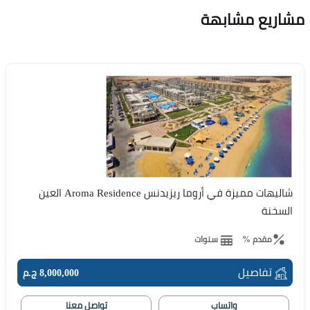
مشاريع مشابهة
شاليهات مميزة في أروما ريزيدنس Aroma Residence العين
السخنة
مقدم %
سنوات
تفاصيل
8,000,000 ج.م
واتساب
تواصل معنا