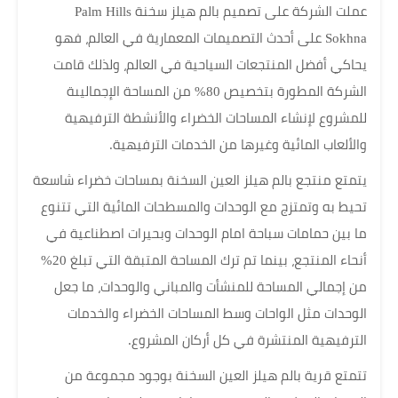
عملت الشركة على تصميم بالم هيلز سخنة Palm Hills
Sokhna على أحدث التصميمات المعمارية في العالم، فهو
يحاكي أفضل المنتجعات السياحية في العالم، ولذلك قامت
الشركة المطورة بتخصيص 80% من المساحة الإجماليىة
للمشروع لإنشاء المساحات الخضراء والأنشطة الترفيهية
والألعاب المائية وغيرها من الخدمات الترفيهية.
يتمتع منتجع بالم هيلز العين السخنة بمساحات خضراء شاسعة
تحيط به وتمتزج مع الوحدات والمسطحات المائية التي تتنوع
ما بين حمامات سباحة امام الوحدات وبحيرات اصطناعية في
أنحاء المنتجع، بينما تم ترك المساحة المتبقة التي تبلغ 20%
من إجمالي المساحة للمنشأت والمباني والوحدات، ما جعل
الوحدات مثل الواحات وسط المساحات الخضراء والخدمات
الترفيهية المنتشرة في كل أركان المشروع.
تتمتع قرية بالم هيلز العين السخنة بوجود مجموعة من