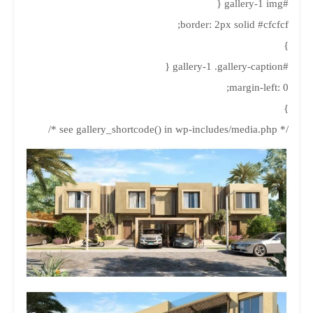
#gallery-1 img {
border: 2px solid #cfcfcf;
}
#gallery-1 .gallery-caption {
margin-left: 0;
}
/* see gallery_shortcode() in wp-includes/media.php */