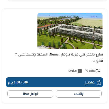
سارع بالحجز في قرية بلومار Blumar السخنة وقسط على 7
سنوات
مقدم %
سنوات
تفاصيل
1,083,000 ج.م
واتساب
تواصل معنا