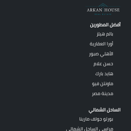
أفضل المطورين
بالم هيلز
أورا العقارية
الأهلي صبور
حسن علام
هايد بارك
ماونتن فيو
مدينة مصر
الساحل الشمالي
بورتو جولف مارينا
مراسي الساحل الشمالى