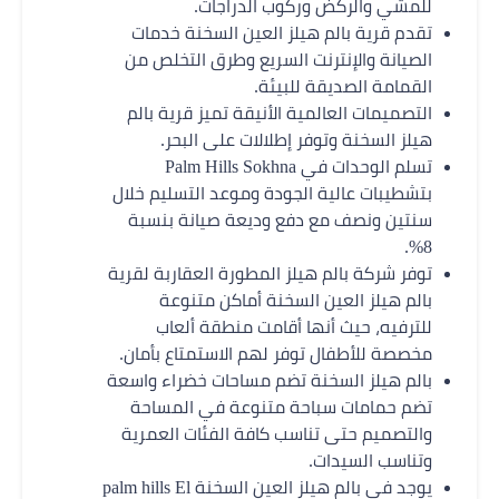
للمشي والركض وركوب الدراجات.
تقدم قرية بالم هيلز العين السخنة خدمات
الصيانة والإنترنت السريع وطرق التخلص من
القمامة الصديقة للبيئة.
التصميمات العالمية الأنيقة تميز قرية بالم
هيلز السخنة وتوفر إطلالات على البحر.
تسلم الوحدات في Palm Hills Sokhna
بتشطيبات عالية الجودة وموعد التسليم خلال
سنتين ونصف مع دفع وديعة صيانة بنسبة
8%.
توفر شركة بالم هيلز المطورة العقاربة لقرية
بالم هيلز العين السخنة أماكن متنوعة
للترفيه، حيث أنها أقامت منطقة ألعاب
مخصصة للأطفال توفر لهم الاستمتاع بأمان.
بالم هيلز السخنة تضم مساحات خضراء واسعة
تضم حمامات سباحة متنوعة في المساحة
والتصميم حتى تناسب كافة الفئات العمرية
وتناسب السيدات.
يوجد في بالم هيلز العين السخنة palm hills El