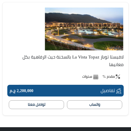
لافيستا توباز La Vista Topaz بالسخنة حيث الرفاهية بكل
معانيها
مقدم %
سنوات
تفاصيل
2,200,000 ج.م
واتساب
تواصل معنا