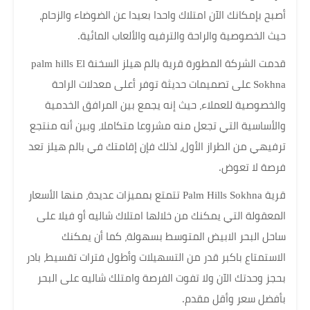
أصبح بإمكانك الآن امتلاك واحدا بعيدا عن الضوضاء والزحام،
حيث الخصوصية والراحة والترفيه والألعاب المائية.
قدمت الشركة المطورة قرية بالم هيلز السخنة palm hills El
Sokhna على تصميمات حديثة توفر أعلى معدلات الراحة
والخصوصية للعملاء، حيث إنه يجمع بين المرافق الخدمية
والأساسية التي تجعل منه مشروعا متكاملا، وبين أنه منتجع
ترفيهي من الطراز الأول، لذلك فإن إقامتك في بالم هيلز تعد
فرصة لا تعوض.
قرية Palm Hills Sokhna تتمتع بمميزات عديدة، منها الأسعار
المعقولة التي يمكنك من خلالها امتلاك شاليه أو فيلا على
ساحل البحر الابيض المتوسط بسهولة، كما أن يمكنك
الاستمتاع باكبر قدر من التسهيلات وأطول فترات تقسيط، بادر
بحجز وحدتك الآن ولا تفوت الفرصة وامتلك شاليه على البحر
بأفضل سعر وأقل مقدم.