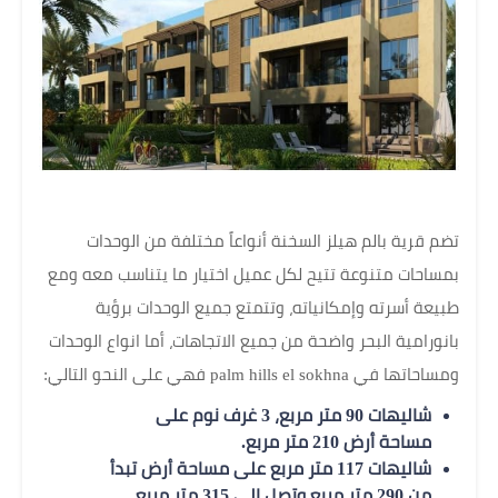
تضم قرية بالم هيلز السخنة أنواعاً مختلفة من الوحدات
بمساحات متنوعة تتيح لكل عميل اختيار ما يتناسب معه ومع
طبيعة أسرته وإمكانياته، وتتمتع جميع الوحدات برؤية
بانورامية البحر واضحة من جميع الاتجاهات، أما انواع الوحدات
ومساحاتها في palm hills el sokhna فهي على النحو التالي:
شاليهات 90 متر مربع، 3 غرف نوم على
مساحة أرض 210 متر مربع.
شاليهات 117 متر مربع على مساحة أرض تبدأ
من 290 متر مربع وتصل إلى 315 متر مربع.