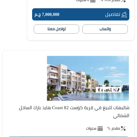
تفاصيل
7,000,000 ج.م
واتساب
تواصل معنا
شاليهات للبيع في قرية كوست 82 Coast هايد بارك الساحل
الشمالي
مقدم %
سنوات