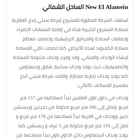
New El Alamein الساحل الشمالي
استغلت الشركة المطورة للمشروع شركة سيتي إيدج العقارية
مساحة المشروع الكبيرة هذه في إقامة المساحات الخضراء
وحمامات السباحة والمرافق الترفيهية، وخصصت معظم
مساحة الكمبوند لهذه الأغراض، كما خصصت باقي المساحة
لإنشاء الوحدات والمباني، وقد وفرت وحدات متنوعة المساحة
والتصميميات، حيث يوجد وحدات سكنية، شقق وبنتهاوس،
كما يوجد وحدات تجارية ممتازة، وقامت شركة سيتي ايدج
بتقسيم المساحات كالتالي:
وحدات في داون تاون العلمين تبدأ مساحاتها من 157 متر
مربع، وتصل إلى 166 متر مربع مكونة من حجرتين وريسبشن
كبير، ووحدات في القرية تبدأ مساحتها من 178 متر مربع و
تصل إلى 192 متر مربع مكونة من 3 غرف و ريسبشن، كما
يوجد وحدات البنتهاوس داخل الداون تاون تبدأ مساحتها من