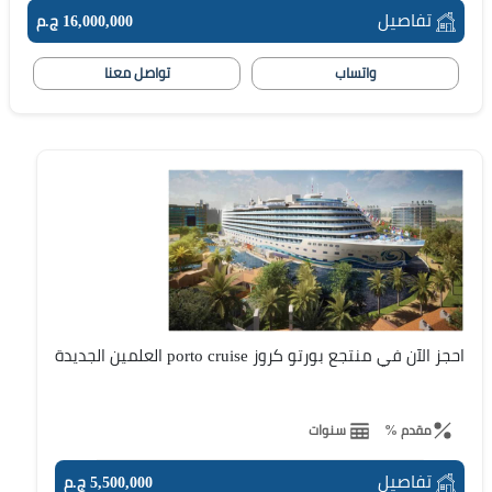
تفاصيل
16,000,000 ج.م
واتساب
تواصل معنا
احجز الآن في منتجع بورتو كروز porto cruise العلمين الجديدة
مقدم %
سنوات
تفاصيل
5,500,000 ج.م