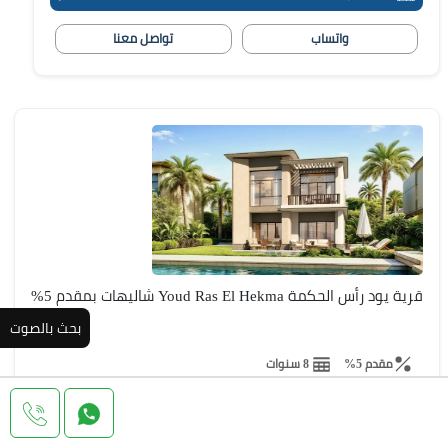
واتساب
تواصل معنا
قرية يود رأس الحكمة Youd Ras El Hekma شاليهات بمقدم 5%
بحث بالصوت
مقدم 5%
8 سنوات
تفاصيل
5,850,000 ج.م