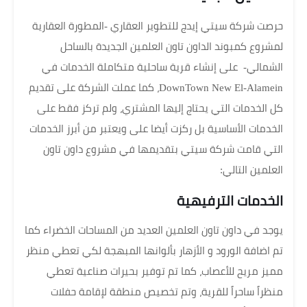
حرصت شركة سيتي إيدج للتطوير العقاري -المطورة العقارية
لمشروع كمبوند الداون تاون العلمين الجديدة بالساحل
الشمالي- على إنشاء قرية ساحلية متكاملة الخدمات في
DownTown New El-Alamein، كما عملت الشركة على تقديم
كل الخدمات التي يحتاج إليها المشتري، ولم تركز فقط على
الخدمات الأساسية بل ركزت أيضا على ويعتبر من أبرز الخدمات
التي قامت شركة سيتي بتقديمها في مشروع داون تاون
العلمين التالي:
الخدمات الترفيهية
يوجد في داون تاون العلمين العديد من المساحات الخضراء كما
تم اضافة الورود و الأزهار بألوانها المبهجة لكي تعطي منظر
مميز مريح للأعصاب، كما تم توفير بحيرات صناعية تعطي
منظراً ساحراً للقرية، وتم تخصيص منطقة لإقامة حفلات