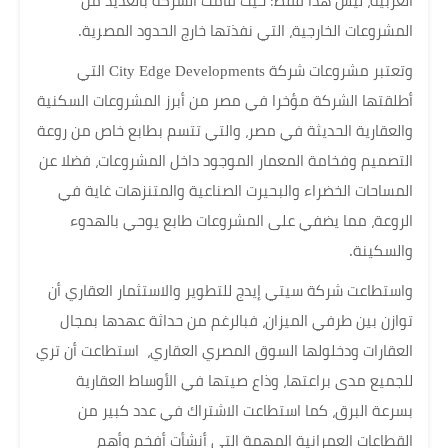
العربية، ليس هذا فقط؛ حيث قامت الشركة بالعديد من
المشروعات الخارجية، التي نفذتها خارج الحدود المصرية.
وتعتبر مشروعات شركة City Edge Developments التي
أطلقتها الشركة مؤخرا في مصر من أبرز المشروعات السكنية
والعقارية الحديثة في مصر، والتي تتسم بطابع خاص من روعة
التصميم وفخامة المعمار الموجود داخل المشروعات، فضلا عن
المساحات الخضراء والبحيرت الصناعية والمتنزهات غاية في
الروعة، مما يضفي على المشروعات طابع يوحي بالهدوء
والسكينة.
واستطاعت شركة سيتي إيدج للتطوير والاستثمار العقاري أن
توازن بين طرفي الميزان، فبالرغم من حداثة عهدها بمجال
العقارات ودخلولها السوق المصري العقاري، استطاعت أن تري
للجميع مدى براعتها، وذاع صيتها في الأوساط العقارية
بسرعة البرق، كما استطاعت الاشتراك في عدد كبير من
القطاعات العمرانية المهمة التي أنشأت أفخم وأهم