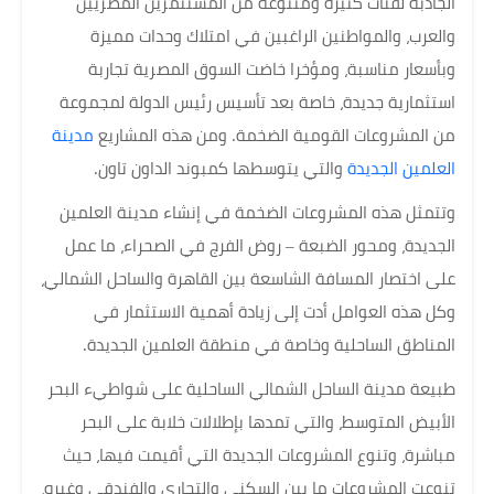
الجاذبة لفئات كثيرة ومتنوعة من المستثمرين المصريين
والعرب، والمواطنين الراغبين في امتلاك وحدات مميزة
وبأسعار مناسبة، ومؤخرا خاضت السوق المصرية تجاربة
استثمارية جديدة، خاصة بعد تأسيس رئيس الدولة لمجموعة
من المشروعات القومية الضخمة. ومن هذه المشاريع
مدينة
العلمين الجديدة
والتي يتوسطها كمبوند الداون تاون.
وتتمثل هذه المشروعات الضخمة في إنشاء مدينة العلمين
الجديدة، ومحور الضبعة – روض الفرج في الصحراء، ما عمل
على اختصار المسافة الشاسعة بين القاهرة والساحل الشمالي،
وكل هذه العوامل أدت إلى زيادة أهمية الاستثمار في
المناطق الساحلية وخاصة في منطقة العلمين الجديدة.
طبيعة مدينة الساحل الشمالي الساحلية على شواطيء البحر
الأبيض المتوسط، والتي تمدها بإطلالات خلابة على البحر
مباشرة، وتنوع المشروعات الجديدة التي أقيمت فيها، حيث
تنوعت المشروعات ما بين السكني والتجاري والفندقي وغيره،