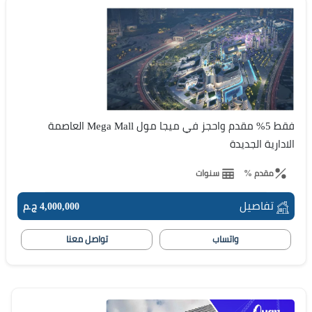
فقط 5% مقدم واحجز في ميجا مول Mega Mall العاصمة
الادارية الجديدة
مقدم %
سنوات
تفاصيل
4,000,000 ج.م
واتساب
تواصل معنا