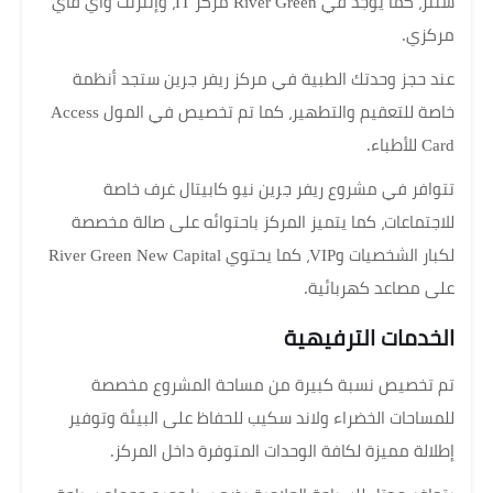
سنتر، كما يوجد في River Green مركز IT، وإنترنت واي فاي
مركزي.
عند حجز وحدتك الطبية في مركز ريفر جرين ستجد أنظمة
خاصة للتعقيم والتطهير، كما تم تخصيص في المول Access
Card للأطباء.
تتوافر في مشروع ريفر جرين نيو كابيتال غرف خاصة
للاجتماعات، كما يتميز المركز باحتوائه على صالة مخصصة
لكبار الشخصيات وVIP، كما يحتوي River Green New Capital
على مصاعد كهربائية.
الخدمات الترفيهية
تم تخصيص نسبة كبيرة من مساحة المشروع مخصصة
للمساحات الخضراء ولاند سكيب للحفاظ على البيئة وتوفير
إطلالة مميزة لكافة الوحدات المتوفرة داخل المركز.