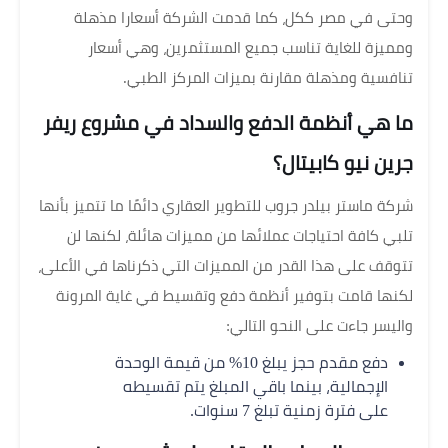
وحتى في مصر ككل، كما قدمت الشركة أسعارا مذهلة
ومميزة للغاية تناسب جميع المستثمرين، وهي أسعار
تنافسية ومذهلة مقارنة بميزات المركز الطبي.
ما هي أنظمة الدفع والسداد في مشروع ريفر
جرين نيو كابيتال؟
شركة ماستر بيلدر جروب للتطوير العقاري دائمًا ما تتميز بأنها
تلبي كافة احتياجات عملائها من مميزات هائلة، لكنها لن
تتوقف على هذا القدر من المميزات التي ذكرناها في الأعلى،
لكنها قامت بتوفير أنظمة دفع وتقسيط في غاية المرونة
واليسر جاءت على النحو التالي:
دفع مقدم حجز يبلغ 10% من قيمة الوحدة
الإجمالية، بينما باقي المبلغ يتم تقسيطه
على فترة زمنية تبلغ 7 سنوات.