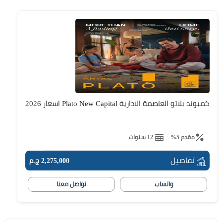
كمبوند بلاتو العاصمة الادارية Plato New Capital اسعار 2026
مقدم 5%
12 سنوات
تفاصيل
2,275,000 ج.م
واتساب
تواصل معنا