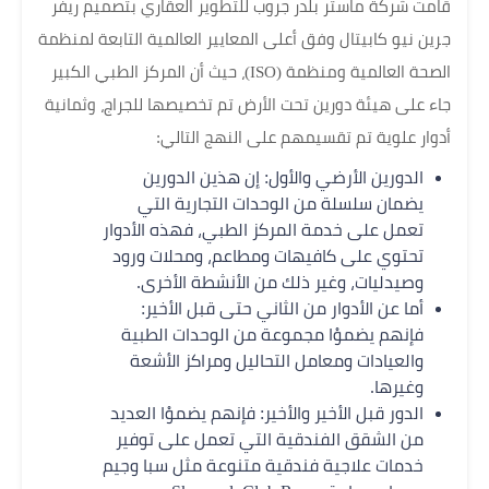
قامت شركة ماستر بلدر جروب للتطوير العقاري بتصميم ريفر
جرين نيو كابيتال وفق أعلى المعايير العالمية التابعة لمنظمة
الصحة العالمية ومنظمة (ISO)، حيث أن المركز الطبي الكبير
جاء على هيئة دورين تحت الأرض تم تخصيصها للجراج، وثمانية
أدوار علوية تم تقسيمهم على النهج التالي:
الدورين الأرضي والأول: إن هذين الدورين
يضمان سلسلة من الوحدات التجارية التي
تعمل على خدمة المركز الطبي، فهذه الأدوار
تحتوي على كافيهات ومطاعم، ومحلات ورود
وصيدليات، وغير ذلك من الأنشطة الأخرى.
أما عن الأدوار من الثاني حتى قبل الأخير:
فإنهم يضموْا مجموعة من الوحدات الطبية
والعيادات ومعامل التحاليل ومراكز الأشعة
وغيرها.
الدور قبل الأخير والأخير: فإنهم يضموْا العديد
من الشقق الفندقية التي تعمل على توفير
خدمات علاجية فندقية متنوعة مثل سبا وجيم