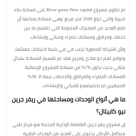
تم تطوير مشروع River green New capital على مساحة بناء
كبيرة والتي تبلغ 3500 متر مربع، وهي مساحة يمكنها أن
تضم العديد من المميزات المتنوعة التي تنقسم ما بين
خدمات ومرافق ومساحات خضراء ومباني وإنشاءات.
ولأن الشركة المطورة ترغب في في تلبية احتياجات عملائها،
وتوفير لهم جو هادي ومريح فقد تم تقسيم المساحة بشكل
مثالي بحيث تكون 70% من مساحة المشروع الإجمالية
للمساحات الخضراء والمرافق والخدمات، بينما الـ 30%
المتبقيين تم تخصيصهم للمباني والإنشاءات.
ما هي أنواع الوحدات ومساحتها في ريفر جرين
نيو كابيتال؟
إن مشروع ريفر جرين العاصمة الإدارية الجديدة هو مركز طبي
متكامل الأركان، يحتوي على العديد من الوحدات الطبية