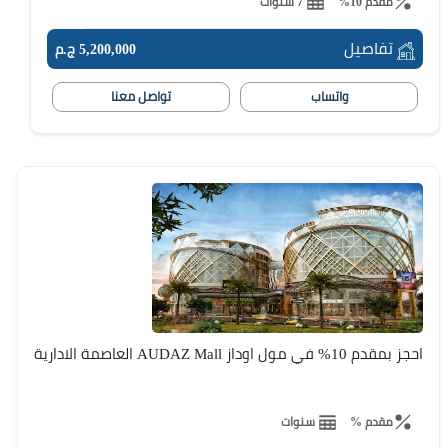
مقدم 10%
7 سنوات
تفاصيل
5,200,000 ج.م
واتساب
تواصل معنا
احجز بمقدم 10% في مول اوداز AUDAZ Mall العاصمة الادارية
مقدم %
سنوات