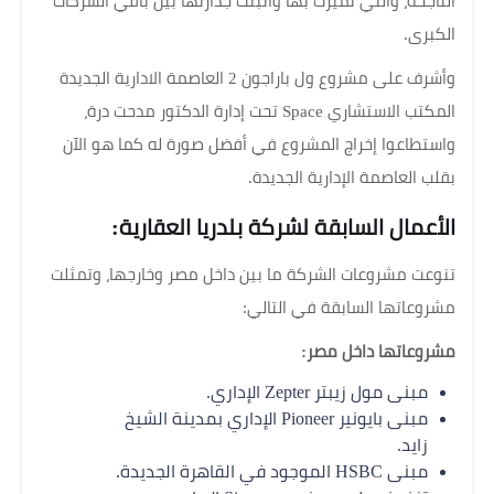
الناجحة، والتي تميزت بها وأثبتت جدارتها بين باقي الشركات
الكبرى.
وأشرف على مشروع ول باراجون 2 العاصمة الادارية الجديدة
المكتب الاستشاري Space تحت إدارة الدكتور مدحت درة،
واستطاعوا إخراج المشروع في أفضل صورة له كما هو الآن
بقلب العاصمة الإدارية الجديدة.
الأعمال السابقة لشركة بلدريا العقارية:
تنوعت مشروعات الشركة ما بين داخل مصر وخارجها، وتمثلت
مشروعاتها السابقة في التالي:
مشروعاتها داخل مصر:
مبنى مول زيبتر Zepter الإداري.
مبنى بايونير Pioneer الإداري بمدينة الشيخ
زايد.
مبنى HSBC الموجود في القاهرة الجديدة.