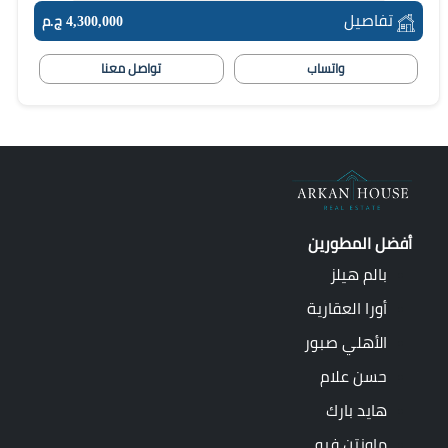
تفاصيل
4,300,000 ج.م
واتساب
تواصل معنا
أفضل المطورين
بالم هيلز
أورا العقارية
الأهلي صبور
حسن علام
هايد بارك
ماونتن فيو