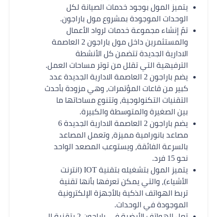
يتميز المول بوجود خدمات الصيانة لكل
الوحدات الموجودة بمشروع مول باراجون.
تمّ إنشاء مجموعة خدمات لرواد الأعمال
والمستثمرين داخل مول باراجون 2 العاصمة
الادارية الجديدة تتضمن كل الأنشطة
الترفيهية التي تقلل من توتر مساحات العمل.
يضم باراجون 2 العاصمة الادارية الجديدة عدد
كبير من قاعات المؤتمرات، وهي مزودة بأحدث
التقنيات التكنولوجية، وتتنوع مساحاتها ما
بين الصغيرة والمتوسطة والكبيرة.
يضم باراجون 2 العاصمة الادارية الجديدة 6
مصاعد بانورامية مميزة، وتعمل المصاعد
بالسرعة الفائقة، ويستوعب المصعد الواحد
نحو 15 فرد.
يتميز المول بتشغيله بتقنية IOT (انترنت
الأشياء)، والتي يمكن تعرفها بأنها تقنية
تربط الهواتف الذكية بالأجهزة الإلكترونية
الموجودة في الوحدات.
تعل الهواتف الأرضية في باراجون 2 بتقنية الـ