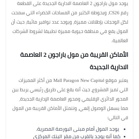
يوجد مول باراجون 2 العاصمة الادارية الجديدة على القطعة
رقم CS26، ويحوطه الكثير من المساحات الخضراء التي سمحت
لكل الوحجات بإطلالات مميزة، ويوجد عدد نوافير مائية، حيث أن
المول يقع في منطقة حيوية مميزة تطبيقا لشروط الشركات
العالمية.
الأماكن القريبة من مول باراجون 2 العاصمة
الادارية الجديدة
يعتبر موقع Mall Paragon New Capital من أكثر المميزات
التي تميز المشروع، حيث أنه يقع على طريق رئيسي يربط بين
المحور الدائري الإقليمي ومحور العاصمة الإدارية الجديدة،
مما يسهل الوصول إلهي، وتتمثل الأماكن القريبة من المول
في التالي:
يوجد المول أمام مبنى البورصة المصرية.
كما أنه يوجد بالقرب من مقر البنك المركزي