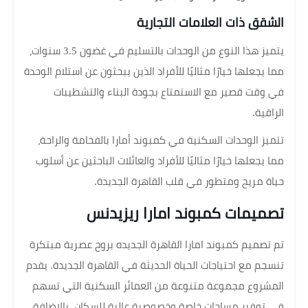
الشقق ذات العلامات التجارية
يتميز هذا النوع من الوحدات بالتسليم في غضون 3.5 سنوات،
مما يجعلها خيارًا مثاليًا للأفراد الذين يبحثون عن استلام الوحدة
في وقت قصير مع الاستمتاع بجودة البناء والتشطيبات
الراقية.
تتميز الوحدات السكنية في كمبوند أمارا بالفخامة والراحة،
مما يجعلها خيارًا مثاليًا للأفراد والعائلات الباحثين عن أسلوب
حياة مريح ومتطور في قلب القاهرة الجديدة.
تصميمات كمبوند امارا ريزيدنس
تم تصميم كمبوند امارا القاهرة الجديده بروح عصرية مبتكرة
تنسجم مع احتياجات الحياة الحديثة في القاهرة الجديدة. يقدم
المشروع مجموعة متنوعة من العمائر السكنية التي تسهم
في توفير مساحات خاصة وخصوصية عالية للسكان. بالإضافة