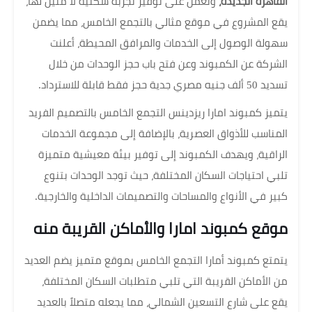
القاهرة الجديدة،
وتعمل على توفير تجربة سكنية لا مثيل لها،
يقع المشروع في موقع مثالي بالتجمع الخامس، مما يضمن
سهولة الوصول إلى الخدمات والمرافق المحيطة، أعلنت
الشركة عن الكمبوند وعن فتح باب حجز الوحدات من خلال
تسديد 50 ألف جنيه مصري جدية حجز فقط قابلة للاسترداد.
يتميز كمبوند امارا ريزدينس التجمع الخامس بالتصميم الفريد
المناسب للأذواق العصرية، بالإضافة إلى مجموعة الخدمات
الراقية، ويهدف الكمبوند إلى توفير بيئة معيشية متميزة
تلبي احتياجات السكان المختلفة، حيث توجد الوحدات بتنوع
كبير في الأنواع والمساحات والتصميمات الداخلية والخارجية.
موقع كمبوند امارا والأماكن القريبة منه
يتمتع كمبوند أمارا التجمع الخامس بموقع متميز يضم العديد
من الأماكن القريبة التي تلبي متطلبات السكان المختلفة،
يقع على شارع التسعين الشمالي، مما يجعله متصلاً بالعديد