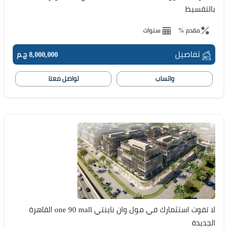
بالتقسيط
مقدم %
سنوات
تفاصيل
8,000,000 ج.م
واتساب
تواصل معنا
لا تفوت استثمارك في مول وان ناينتي one 90 mall القاهرة
الجديدة