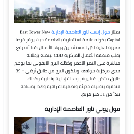
يمتاز
مول إيست تاور العاصمة الإدارية
East Tower New
Capital بكونه علامة استثمارية بالعاصمة حيث يوفر فرصا
مميزة للغاية لكل المستثمرين ورواد الأعمال كما أنه يقع
بقلب منطقة الأعمال المركزية CBD ليتمتع بإطلالة
مباشرة على النهر الأخضر وكذلك البرج الأيقوني بما يوضح
مدى مركزية موقعه، ويتكون البرج من طابق أرضي + 39
طابق متكرر كما يوفر وحدات إدارية وتجارية وكذلك
فندقية بتقنيات حديثة وتصميمات راقية وهذا بمساحة
تبدأ من 31 متر مربع.
مول يوني تاور العاصمة الإدارية