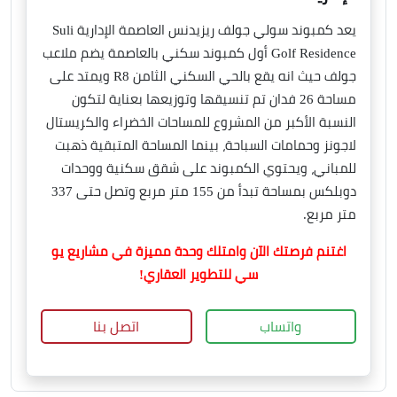
يعد كمبوند سولي جولف ريزيدنس العاصمة الإدارية Suli
Golf Residence أول كمبوند سكني بالعاصمة يضم ملاعب
جولف حيث انه يقع بالحي السكني الثامن R8 ويمتد على
مساحة 26 فدان تم تنسيقها وتوزيعها بعناية لتكون
النسبة الأكبر من المشروع للمساحات الخضراء والكريستال
لاجونز وحمامات السباحة، بينما المساحة المتبقية ذهبت
للمباني، ويحتوي الكمبوند على شقق سكنية ووحدات
دوبلكس بمساحة تبدأ من 155 متر مربع وتصل حتى 337
متر مربع.
اغتنم فرصتك الآن وامتلك وحدة مميزة في مشاريع يو
سي للتطوير العقاري!
واتساب
اتصل بنا