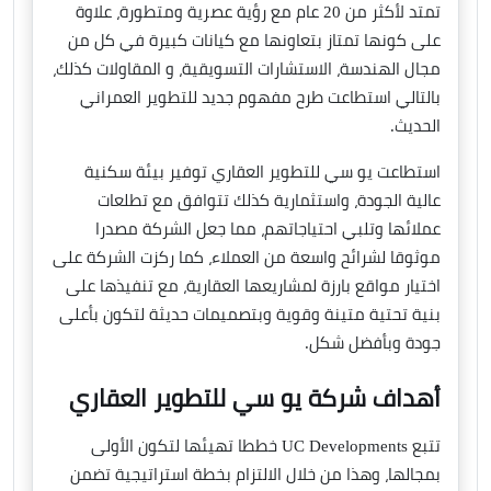
تمتد لأكثر من 20 عام مع رؤية عصرية ومتطورة، علاوة
على كونها تمتاز بتعاونها مع كيانات كبيرة في كل من
مجال الهندسة، الاستشارات التسويقية، و المقاولات كذلك،
بالتالي استطاعت طرح مفهوم جديد للتطوير العمراني
الحديث.
استطاعت يو سي للتطوير العقاري توفير بيئة سكنية
عالية الجودة، واستثمارية كذلك تتوافق مع تطلعات
عملائها وتلبي احتياجاتهم، مما جعل الشركة مصدرا
موثوقا لشرائح واسعة من العملاء، كما ركزت الشركة على
اختيار مواقع بارزة لمشاريعها العقارية، مع تنفيذها على
بنية تحتية متينة وقوية وبتصميمات حديثة لتكون بأعلى
جودة وبأفضل شكل.
أهداف شركة يو سي للتطوير العقاري
تتبع UC Developments خططا تهيئها لتكون الأولى
بمجالها، وهذا من خلال الالتزام بخطة استراتيجية تضمن