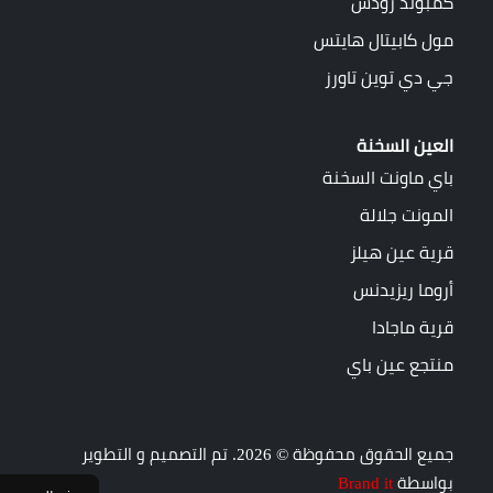
كمبوند رودس
مول كابيتال هايتس
جي دي توين تاورز
العين السخنة
باي ماونت السخنة
المونت جلالة
قرية عين هيلز
أروما ريزيدنس
قرية ماجادا
منتجع عين باي
جميع الحقوق محفوظة © 2026. تم التصميم و التطوير
بواسطة
Brand it