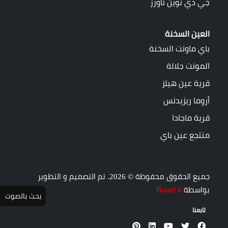
جي دي توين تاورز
العين السخنة
باي ماونت السخنة
المونت جلالة
قرية عين هيلز
أروما ريزيدنس
قرية ماجادا
منتجع عين باي
جميع الحقوق محفوظة © 2026. تم التصميم و التطوير
بواسطة
Brand it
بحث بالصوت
تابعنا