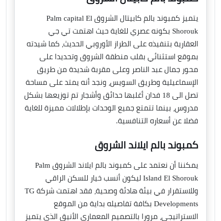
يتميز كمبوند بالم كابيتال الشروق Palm capital El
Shorouk بكونه عصري للغاية حيث اهتمت تي جي
العقارية بتنفيذه على الطراز الأوروبي الحديث، كما شيدته
بموقع استثنائي بقلب منطقة الشروق وتحديدا على
محور جمال عبد الناصر وعلى مقربة شديدة من طريق
الإسماعيلية وطريق السويس، ونجد أنه يمتد على مساحة
تصل الى 18 فدان أغلبها حدائق وأشجار تم توزيعها بشكل
مدروس، بينما تتمتع جميع الوحدات بإطلالات مميزة للغاية
فضلا عن أسعاره التنافسية.
كمبوند بالم ايلاند الشروق
يمكننا أن نعتمد على كمبوند بالم ايلاند الشروق Palm
Island El Shorouk ليكون أنسب خيار للسكن الراقي
وللاستقرار في بيئة هادئة وصحية، فقد اهتمت شركة TG
Developments بكافة تفاصيله بداية من الموقع
الاستراتيجي، مرورا بالتصميم المعماري الأنيق الذي يتميز