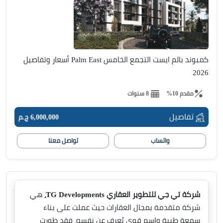
كمبوند بالم ايست التجمع الخامس Palm East أسعار وتفاصيل
2026
مقدم 10%
8 سنوات
تفاصيل
6,000,000 ج.م
واتساب
تواصل معنا
شركة تي جي للتطوير العقاري TG Developments،
هي
شركة متقدمة بمجال العقارات حيث عملت على بناء
سمعة طيبة واسم قوي يُعرف عن نفسه، فقد طورت