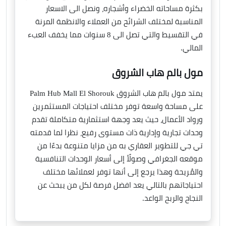
بكثرة مساحاته الخضراء وأشجاره، ونصل الى الاسعار
المناسبة لمختلف الشرائح من العملاء والانظمة المرنة
في التقسيط والتي تصل الى 8 سنوات مما يخفف العبء
المالي.
مول بالم هاب الشروق
يمتد مول بالم هاب الشروق Palm Hub Mall El Shorouk
على مساحة واسعة توفر مختلف احتياجات المستثمرين
ورواد الأعمال، حيث يعد وجهة استثمارية متكاملة تقدم
وحدات تجارية وإدارية ذات مستوى رفيع، نظرا لما قدمته
تي جي للتطوير العقاري به من مزايا متنوعة بدءًا من
موقعه الجغرافي وصولًأ إلى أسعار الوحدات التنافسية
والمُريحة وهذا يرجع إلى أنها توفر لعملائها مختلف
احتياجاتهم بالتالي يعد افضل فرصة لكل من يبحث عن
النجاح والربح الواعد.