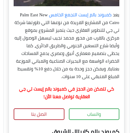
يعد
كمبوند بالم إيست التجمع الخامس
Palm East New
Cairo من المشاريع الفريدة من نوعها التي طورتها شركة
تي جي للتطوير العقاري حيث يتميز المشروع بموقع
مركزي بالقرب من محور محمد نجيب ليسهل الوصول إليه
وأيضا شارع التسعين الجنوبي والطريق الدائري، كما
يحظى بتصميم معماري أنيق وعصري يدمج المساحات
الخضراء الواسعة مع البحيرات الصناعية والمباني الموزعة
بعناية، ويمكن حجز وحدة به من خلال دفع 10% وتقسيط
المبلغ المتبقي على 10 سنوات.
كي تتمكن من الحجز في كمبوند بالم إيست تي جي
العقارية تواصل معنا الأن!
واتساب
اتصل بنا
كمبوند بالم كابيتال الشروق