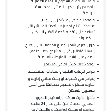
قامت شركة أوراسكوم للتنمية العقارية
بتخصيص تراك كبير للمشي وممارسة
الرياضة
ويوجد نادِ صحي متكامل إلى جانب
Clubhouse تم تجهيزها بأحدث الوسائل التي
تساعد على تقديم خدمة أفضل للسكان
بالكمبوند
مول تجارى شامل جميع الخدمات التي يحتاج
إليها القاطنين في المشروع، كما يحتوي
المول على أشهر الماركات العالمية
يوجد كذلك مركز ثقافي متكامل
مراكز للرعاية الطبية والعيادات المتخصصة
يتوافر في كمبوند او يست مباني إدارية و
تجارية مجهزة لتقديم خدماتها على أعلى
مستوى للسكان.
وأخيرًا وفرت شركة أوراسكوم للتطوير
العقاري خدمات أمن على مدار 24 ساعة
لحراسة او ويست اوراسكوم والسكان به.