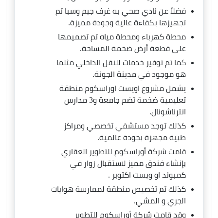
فضلاً عن نادي صحي به غرف جيم وسبا تم
تجهيزها بكفاءة عالية وجودة مميزة.
محطة كهرباء ومحطة مياه تم تصميمها
على قطعة أرض ضخمة المساحة.
كما تم توفير خدمات للنقل الداخلي مثلما
هو موجود في مدينة الجونة.
يشمل مشروع اويست اوراسكوم منطقة
تعليمية ضخمة تضم جامعة و3 مدارس
انترناشونال.
كذلك توجد مستشفي تخصصي ومراكز
طبية مجهزة بجودة عالمية.
قامت شركة أوراسكوم للتطوير العقاري
بإنشاء فندق مميز لاستقبال زوار في
كمبوند او ويست اكتوبر .
كذلك تم تخصيص منطقة لممارسة هوايات
الجري و المشي.
وقد قامت شركة أوراسكوم للتطوير