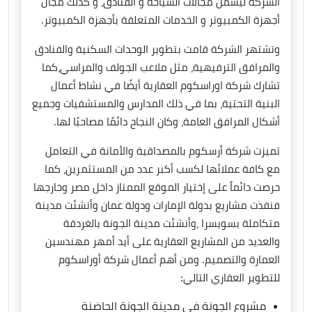
الشركة ليشمل مجالات السياحة و الفنادق، و كذلك مجال
أجهزة الكمبيوتر و الخدمات المتعلقة بأجهزة الكمبيوتر.
وتشتهر الشركة قامت بتطوير الوحدات السكنية والفنادق
والمرافق الترفيهية، مثل ملاعب الجولف والمراسي،كما
تشارك شركة اوراسكوم العقارية أيضًا في نشاط أعمال
البنية التحتية، بما في ذلك المدارس والمستشفيات وجميع
أشكال المرافق العامة، وكان النجاح دائمًا مصاحبًا لها.
تميزت شركة أرسكوم بالمصداقية والأمانة في التعامل
مع كافة عملائها لكسب أكبر عدد من المستثمرين، كما
حرصت دائماً على إختيار الموقع الممتاز داخل مصر وخارجها
فنفذت مشاريع بدولة الإمارات ودولة عمان وأنشئت مدينة
متكاملة بسويسرا ،وأنشئت مدينة الجونة بالغردقة
والعديد من المشاريع العقارية على أيد أمهر مهندسين
العمارة والتصميم. ومن أهم أعمال شركة أوراسكوم
للتطوير العقاري التالي:
مشروع الجونة في مدينة الجونة الحاضنة