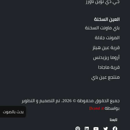
جي دي توين تاورز
العين السخنة
باي ماونت السخنة
المونت جلالة
قرية عين هيلز
أروما ريزيدنس
قرية ماجادا
منتجع عين باي
جميع الحقوق محفوظة © 2026. تم التصميم و التطوير
بواسطة
Brand it
بحث بالصوت
تابعنا