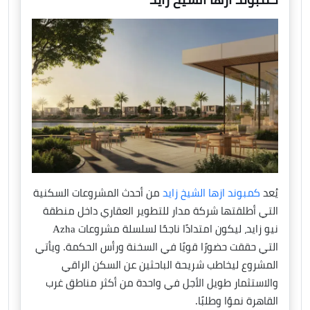
يُعد
كمبوند ازها الشيخ زايد
من أحدث المشروعات السكنية
التي أطلقتها شركة مدار للتطوير العقاري داخل منطقة
نيو زايد، ليكون امتدادًا ناجحًا لسلسلة مشروعات Azha
التي حققت حضورًا قويًا في السخنة ورأس الحكمة. ويأتي
المشروع ليخاطب شريحة الباحثين عن السكن الراقي
والاستثمار طويل الأجل في واحدة من أكثر مناطق غرب
القاهرة نموًا وطلبًا.