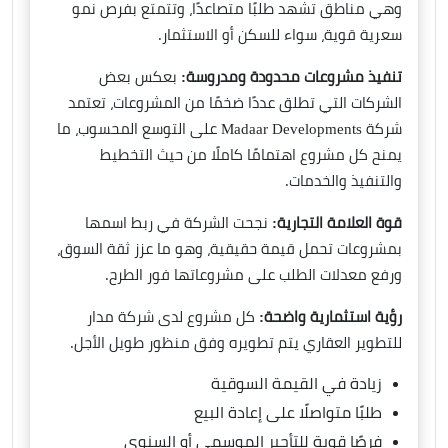
وهي مناطق تشهد طلبًا متصاعدًا، وتتمتع بفرص نمو
سعرية قوية، سواء للسكن أو الاستثمار.
تنفيذ مشروعات محدودة ومدروسة:
بعكس بعض
الشركات التي تطلق عددًا ضخمًا من المشروعات، تعتمد
شركة Madaar Developments على التوسع المحسوب، ما
يمنح كل مشروع اهتمامًا كاملًا من حيث التخطيط
والتنفيذ والخدمات.
قوة العلامة التجارية:
نجحت الشركة في ربط اسمها
بمشروعات تحمل قيمة حقيقية، وهو ما عزز ثقة السوق،
ورفع معدلات الطلب على مشروعاتها فور الطرح.
رؤية استثمارية واضحة:
كل مشروع لدى شركة مدار
للتطوير العقاري يتم تطويره وفق منظور طويل الأجل.
زيادة في القيمة السوقية
طلبًا متواصلًا على إعادة البيع
فرصًا قوية للتأجير الموسمي أو السنوي