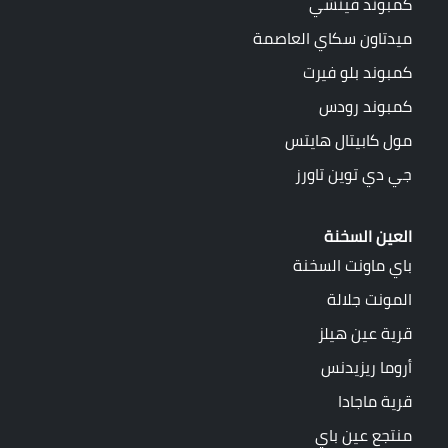
كمبوند فينشي
ميدتاون سكاي العاصمة
كمبوند بلو فيرت
كمبوند رودس
مول كابيتال هايتس
جي دي توين تاورز
العين السخنة
باي ماونت السخنة
المونت جلالة
قرية عين هيلز
أروما ريزيدنس
قرية ماجادا
منتجع عين باي