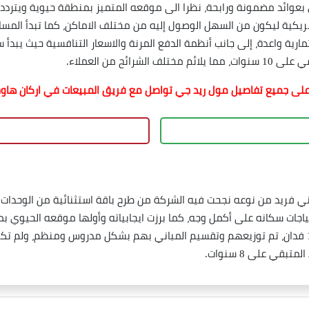
بعوائد مضمونة ورابحة، نظرا الى موقعه المتميز بمنطقة حيوية ويتردد ع
ئح من العملاء.
لى جميع تفاصيل مول ريد جي تواصل مع فريق المبيعات في اركان هاوس
ريد من نوعه نجحت فيه الشركة من طرح باقة استثنائية من الوحدات المت
ياجات سكانه على أكمل وجه، كما برزت ايجابياته وأولها موقعه الحيوي 
جروب للتطوير العقاري على مساحة كبيرة تبلغ 14 فدان، تم توزيعهم وتقسيم المباني بهم بشكل مدروس