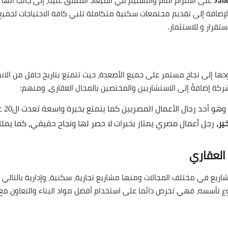
على الالتزام التام والتسليم في الميعاد المتفق عليه، إلى جانب أنه
إضافة إلى تقديم مجتمعات سكنية متكاملة تلبي كافة الاحتياجات لجميع ا
تقرار و للاستثمار.
ودها إلى نجاح مستمر على جميع الأصعدة، حيث تتمتع بتاريخ حافل من الانج
لشركة إضافةً إلى الاستشاريين والمختصين بالمجال العقاري، ومنهم:
وهو أحد رجال الأعمال المصريين كما يتمتع بخبرة واسعة تعدت ال20 عاما في قطاع إدارة وتشغيل المشاريع.
ير،
رجل أعمال مصري يمتاز بخبرات لا حصر لها ونجاح حقيقي، كما يملك
العقاري
 في مختلف المجالات ومنها مشاريع تجارية، سكنية، وإدارية بالتالي ت
ع تأسسه، فهي تحرص دائما على استخدام أفضل مواد البناء والتعاون مع