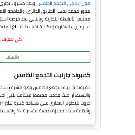
مول ريد جي التجمع الخامس
، ويعد مشروع تجاري 
جدير جروب العقارية إمكانية تقسيط المبلغ المتبقي على 10 سنوات، مما يلائم مختلف الشرا
كي تتعرف ع
واتساب
كمبوند جارنيت التجمع الخامس
كمبوند جارنيت التجمع الخامس وهو مشروع سكني ف
والاستقرار، حيث قدمت مجتمعا متكاملا يلبي احت
وأنظمة سداد مميزة بدفعة مقدم 10% وتقسيط المتبقي على 8 سنوات.