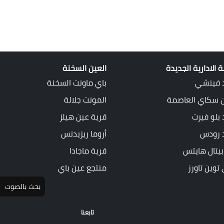
 الادارية الجديدة
العين السخنة
 فينشي
باي ماونت السخنة
ن سكاي العاصمة
المونت جلالة
بلو فيرت
قرية عين هيلز
 رودس
أروما ريزيدنس
يتال هايتس
قرية ماجادا
وين تاورز
منتجع عين باي
بحث بالصوت
تابعنا