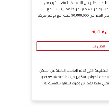
ليها الكثير من الناس، كما يقع بالقرب من
محور محمد نجيب، الطريق الدائري، والجامعة الأمريكية ليكون من السهل الوصول إليه من مختلف الاماكن، كما تبدأ المساحات به من 40 مترا مربعا مما يتناسب مع
مختلف الأنشطة التجارية وبالتالي يعد فرصة استثمارية واعدة، إلى جانب أنظمة الدفع المرنة والاسعار التنافسية حيث يبدأ سعر المتر من 90,000,000 جنيه، مع توفير شركة
 مُباشرة!
اتصل بنا
نوعة التي تلائم العائلات الباحثة عن السكن
بمنطقة الجولدن سكوير حيث طرحته شركة جدير
 ومنظم، ولم تكتفي بهذا القدر بل وفرت اسعارا تنافسية له