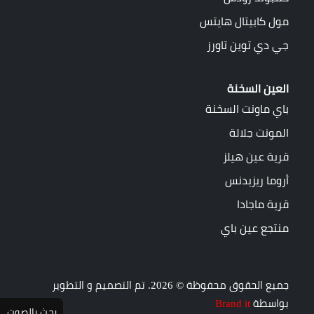
مول كابيتال هايتس
جي دي توين تاورز
العين السخنة
باي ماونت السخنة
المونت جلالة
قرية عين هيلز
أروما ريزيدنس
قرية ماجادا
منتجع عين باي
جميع الحقوق محفوظة © 2026. تم التصميم و التطوير
بواسطة
Brand it
بحث بالصوت