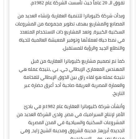
تفوق الـ 20 عاماً حيث تأسست الشركة عام 1982م.
وبدأت شركة كليوباترا للتنمية العقارية بإنشاء العديد من
المصانع والمشاريع بهدف تطوير مجموعة من المشروعات
السكنية الكبيرة، وتعد المشاريع ذات الاستخدام المتعدد
في نمط حياة لعملائها وتوفير المعيشة العالمية للحياة
والتطلع الجيد والرؤية للمستقبل.
كما تم تصميم مشاريع كليوباترا العقارية من قبل
المهندس المعماري الإيطالي جي. بي ,نتيجة عمله هي
نتيجة عمله هو لقاء راق بين الذوق الإيطالي للفخامة
والعمارة المصرية العريقة صاحبة أحد أعرق حضارة عبر
التاريخ.
وأنشأت شركة كليوباترا العقارية عام 1982م في بادئ
الأمر لإنتاج السيراميك في مصر، ولدى الشركة العديد من
المشروعات السكنية والسياحية في المدن المصرية
الجديدة أبرزها، مدينة الشروق ومدينة الشيخ زايد، وفي
مدينة نصر، وفي الإسكندرية.