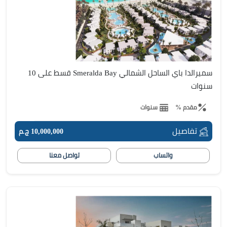
سميرالدا باي الساحل الشمالي Smeralda Bay قسط على 10
سنوات
مقدم %
سنوات
تفاصيل
10,000,000 ج.م
واتساب
تواصل معنا