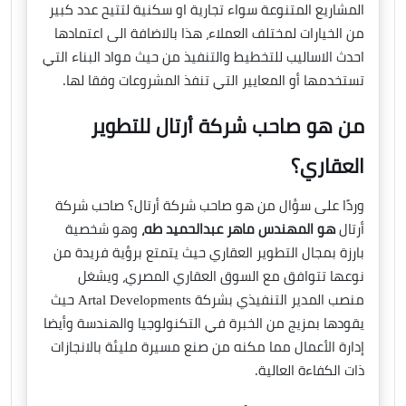
المشاريع المتنوعة سواء تجارية او سكنية لتتيح عدد كبير
من الخيارات لمختلف العملاء، هذا بالاضافة الى اعتمادها
احدث الاساليب للتخطيط والتنفيذ من حيث مواد البناء التي
تستخدمها أو المعايير التي تنفذ المشروعات وفقا لها.
من هو صاحب شركة أرتال للتطوير
العقاري؟
وردًا على سؤال من هو صاحب شركة أرتال؟ صاحب شركة
أرتال
هو المهندس ماهر عبدالحميد طه،
وهو شخصية
بارزة بمجال التطوير العقاري حيث يتمتع برؤية فريدة من
نوعها تتوافق مع السوق العقاري المصري، ويشغل
منصب المدير التنفيذي بشركة Artal Developments حيث
يقودها بمزيج من الخبرة في التكنولوجيا والهندسة وأيضا
إدارة الأعمال مما مكنه من صنع مسيرة مليئة بالانجازات
ذات الكفاءة العالية.