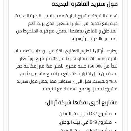
مول ستريد القاهرة الجديدة
قدمت الشركة مشروع تجارية مميز بقلب القاهرة الجديدة
حيث يقع تحديدا في شارع التسعين الذي يربط أهم
المناطق والأماكن ببعضها البعض، مع قربه الملحوظ من
المحاور والطرق الرئيسية.
وطرحت أرتال للتطوير العقاري باقة من الوحدات بتصميمات
راقية ومساحات متفاوتة تبدأ من 35 متر مربع، وبأسعار
تبدأ من 150,000 جنيه مصري للمتر، هذا مع إمكانية حجز
وحدة من خلال اختيار خطة دفع مرنة مع مقدم يبدأ من
10% وتقسيط يصل الى 7 سنوات، مما يجعل مول ستريد
مشروعا مميزا ويدمج العملية مع الترفيه.
مشاريع أخرى نفذتها شركة أرتال:
مشروع D37 في بيت الوطن.
مشروع E49 في بيت الوطن.
مشروع F57 في بيت الوطن.